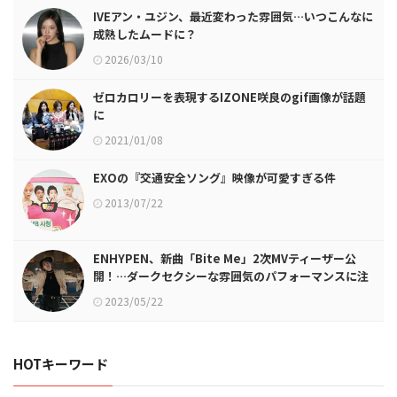
IVEアン・ユジン、最近変わった雰囲気…いつこんなに
成熟したムードに？
2026/03/10
ゼロカロリーを表現するIZONE咲良のgif画像が話題
に
2021/01/08
EXOの『交通安全ソング』映像が可愛すぎる件
2013/07/22
ENHYPEN、新曲「Bite Me」2次MVティーザー公
開！…ダークセクシーな雰囲気のパフォーマンスに注
目
2023/05/22
HOTキーワード