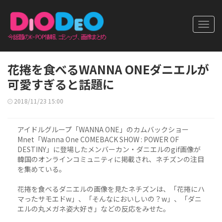
Toggl
navig
花捲を食べるWANNA ONEダニエルが
可愛すぎると話題に
2018/11/23 15:00
アイドルグループ「WANNA ONE」のカムバックショー
Mnet「Wanna One COMEBACK SHOW : POWER OF
DESTINY」に登場したメンバーカン・ダニエルのgif画像が
韓国のオンラインコミュニティに掲載され、ネチズンの注目
を集めている。
花捲を食べるダニエルの画像を見たネチズンは、「花捲にハ
マったサモエドw」、「そんなにおいしいの？w」、「ダニ
エルの丸メガネ姿大好き」などの反応をみせた。