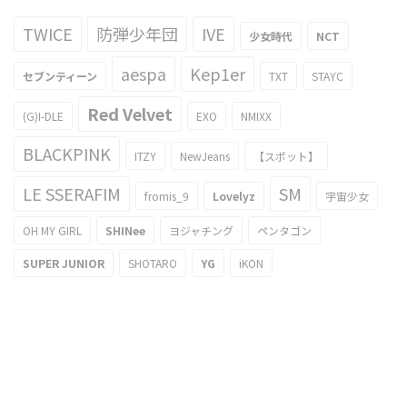
TWICE
防弾少年団
IVE
少女時代
NCT
aespa
Kep1er
セブンティーン
TXT
STAYC
Red Velvet
(G)I-DLE
EXO
NMIXX
BLACKPINK
ITZY
NewJeans
【スポット】
LE SSERAFIM
SM
fromis_9
Lovelyz
宇宙少女
OH MY GIRL
SHINee
ヨジャチング
ペンタゴン
SUPER JUNIOR
SHOTARO
YG
iKON