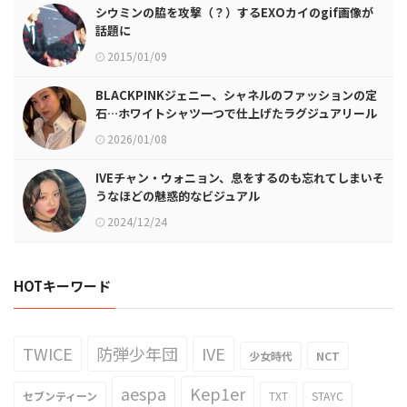
シウミンの脇を攻撃（？）するEXOカイのgif画像が
話題に
2015/01/09
BLACKPINKジェニー、シャネルのファッションの定
石…ホワイトシャツ一つで仕上げたラグジュアリール
ック
2026/01/08
IVEチャン・ウォニョン、息をするのも忘れてしまいそ
うなほどの魅惑的なビジュアル
2024/12/24
HOTキーワード
TWICE
防弾少年団
IVE
少女時代
NCT
aespa
Kep1er
セブンティーン
TXT
STAYC