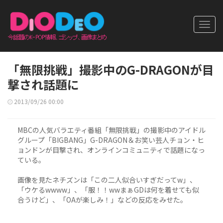
Toggl
navig
「無限挑戦」撮影中のG-DRAGONが目
撃され話題に
2013/09/26 00:00
MBCの人気バラエティ番組「無限挑戦」の撮影中のアイドル
グループ「BIGBANG」G-DRAGON＆お笑い芸人チョン・ヒ
ョンドンが目撃され、オンラインコミュニティで話題になっ
ている。
画像を見たネチズンは「この二人似合いすぎだってw」、
「ウケるwwww」、「服！！wwまぁGDは何を着せても似
合うけど」、「OAが楽しみ！」などの反応をみせた。