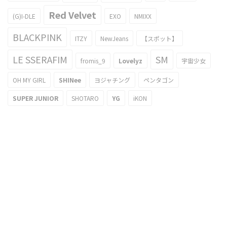
Red Velvet
(G)I-DLE
EXO
NMIXX
BLACKPINK
ITZY
NewJeans
【スポット】
LE SSERAFIM
SM
fromis_9
Lovelyz
宇宙少女
OH MY GIRL
SHINee
ヨジャチング
ペンタゴン
SUPER JUNIOR
SHOTARO
YG
iKON