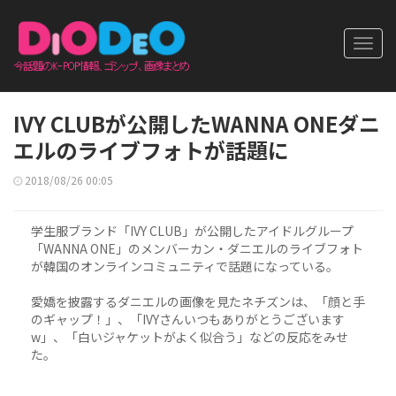
Toggl
navig
IVY CLUBが公開したWANNA ONEダニ
エルのライブフォトが話題に
2018/08/26 00:05
学生服ブランド「IVY CLUB」が公開したアイドルグループ
「WANNA ONE」のメンバーカン・ダニエルのライブフォト
が韓国のオンラインコミュニティで話題になっている。
愛嬌を披露するダニエルの画像を見たネチズンは、「顔と手
のギャップ！」、「IVYさんいつもありがとうございます
w」、「白いジャケットがよく似合う」などの反応をみせ
た。