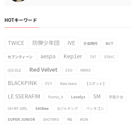
HOTキーワード
TWICE
防弾少年団
IVE
少女時代
NCT
aespa
Kep1er
セブンティーン
TXT
STAYC
Red Velvet
(G)I-DLE
EXO
NMIXX
BLACKPINK
ITZY
NewJeans
【スポット】
LE SSERAFIM
SM
fromis_9
Lovelyz
宇宙少女
OH MY GIRL
SHINee
ヨジャチング
ペンタゴン
SUPER JUNIOR
SHOTARO
YG
iKON