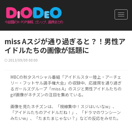
Toggl
navig
miss Aスジが通り過ぎると？！男性ア
イドルたちの画像が話題に
2013/09/09 00:00
MBCの秋夕スペシャル番組「アイドルスター陸上・アーチェ
リー・フットサル選手権大会」の収録中、応援席を通り過ぎ
るガールズグループ「miss A」のスジと男性アイドルたちの
gif画像がネチズンの注目を集めている。
画像を見たネチズンは、「視線集中！スジはいいなw」、
「アイドルたちのアイドルだね！」、「ドラマのワンシーン
みたいw」、「たまたまじゃない？」などの反応をみせた。