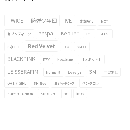
TWICE
防弾少年団
IVE
少女時代
NCT
aespa
Kep1er
セブンティーン
TXT
STAYC
Red Velvet
(G)I-DLE
EXO
NMIXX
BLACKPINK
ITZY
NewJeans
【スポット】
LE SSERAFIM
SM
fromis_9
Lovelyz
宇宙少女
OH MY GIRL
SHINee
ヨジャチング
ペンタゴン
SUPER JUNIOR
SHOTARO
YG
iKON