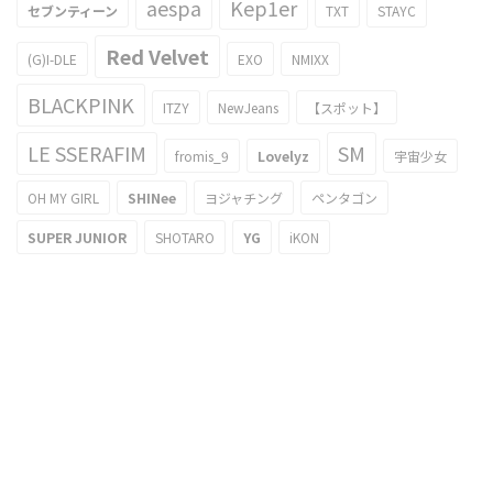
aespa
Kep1er
セブンティーン
TXT
STAYC
Red Velvet
(G)I-DLE
EXO
NMIXX
BLACKPINK
ITZY
NewJeans
【スポット】
LE SSERAFIM
SM
fromis_9
Lovelyz
宇宙少女
OH MY GIRL
SHINee
ヨジャチング
ペンタゴン
SUPER JUNIOR
SHOTARO
YG
iKON