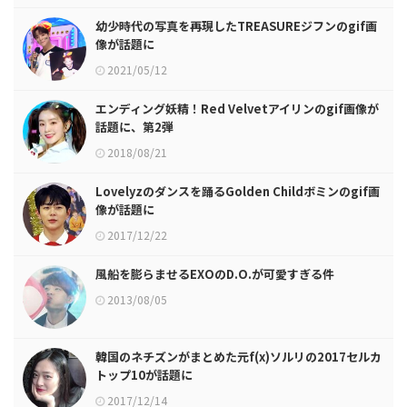
幼少時代の写真を再現したTREASUREジフンのgif画
像が話題に
2021/05/12
エンディング妖精！Red Velvetアイリンのgif画像が
話題に、第2弾
2018/08/21
Lovelyzのダンスを踊るGolden Childボミンのgif画
像が話題に
2017/12/22
風船を膨らませるEXOのD.O.が可愛すぎる件
2013/08/05
韓国のネチズンがまとめた元f(x)ソルリの2017セルカ
トップ10が話題に
2017/12/14