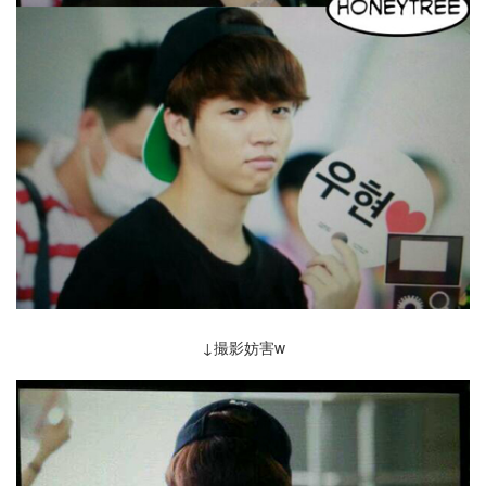
↓撮影妨害w