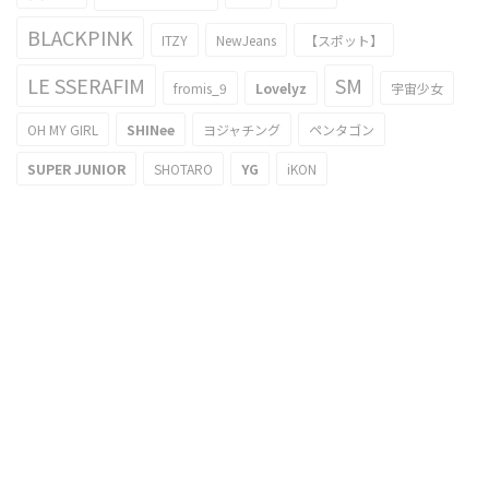
BLACKPINK
ITZY
NewJeans
【スポット】
LE SSERAFIM
SM
fromis_9
Lovelyz
宇宙少女
OH MY GIRL
SHINee
ヨジャチング
ペンタゴン
SUPER JUNIOR
SHOTARO
YG
iKON