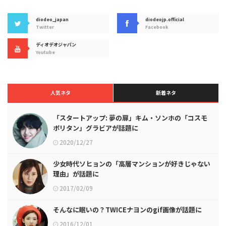
diodeo_japan
diodeojp.official
Twitter
Facebook
ディオデオジャパン
Youtube
人気ネタ
新着ネタ
「スタートアップ: 夢の扉」キム・ソンホの「コスモ
ポリタン」グラビアが話題に
2020/12/27
少女時代ソヒョンの「高層マンションが好きじゃない
理由」が話題に
2017/02/09
そんなに眠いの？TWICEナヨンのgif画像が話題に
2016/12/01