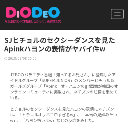
Toggl
navig
SJヒチョルのセクシーダンスを見た
Apinkハヨンの表情がヤバイ件w
2018/07/08 00:05
JTBCのバラエティ番組「知ってるお兄さん」に登場したア
イドルグループ「SUPER JUNIOR」のメンバーヒチョル＆
ガールズグループ「Apink」オ・ハヨンのgif画像が韓国のオ
ンラインコミュニティに掲載され、ネチズンの注目を集めて
いる。
ヒチョルのセクシーダンスを見たハヨンの表情にネチズン
は、「ヒチョルオッパエロすぎるw」、「本当の兄妹みたい
w」、「ハヨン怖いよw」などの反応をみせた。