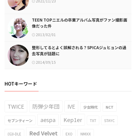
2021/11/23
TEEN TOPニエルの卒業アルバム写真がファン撮影画
像だった件
2013/02/01
整形してるとよく誤解される？SPICAジュヒョンの過
去写真が話題に
2014/09/15
HOTキーワード
TWICE
防弾少年団
IVE
少女時代
NCT
aespa
Kep1er
セブンティーン
TXT
STAYC
Red Velvet
(G)I-DLE
EXO
NMIXX