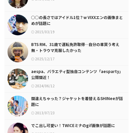
○○の長さではアイドル1位？w VIXXエンの画像まと
めが話題に
2015/03/19
BTS RM、31歳で運転免許取得…自分の車買う考え
無・トラウマ克服したかった
2025/12/17
aespa、バラエティ型独自コンテンツ「aesparty」
公開間近！
2024/06/12
間違えちゃった？ジャケットを着替えるSHINeeが話
題に
2013/07/23
でこ出し可愛い！TWICEミナのgif画像が話題に