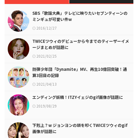
SBS「歌謡大典」テレビに映りたいセブンティーンの
ミンギュが可愛い件w
2016/12/27
TWICEツウィのデビューから今までのティーザーイメ
ージまとめが話題に
2021/02/25
防弾少年団「Dynamite」MV、再生10億回突破！通
算3回目の記録
2021/04/13
エンディング妖精！ITZYイェジのgif画像が話題に
2019/08/29
下剋上？w ジョンヨンの頭を叩くTWICEツウィのgif
画像が話題に