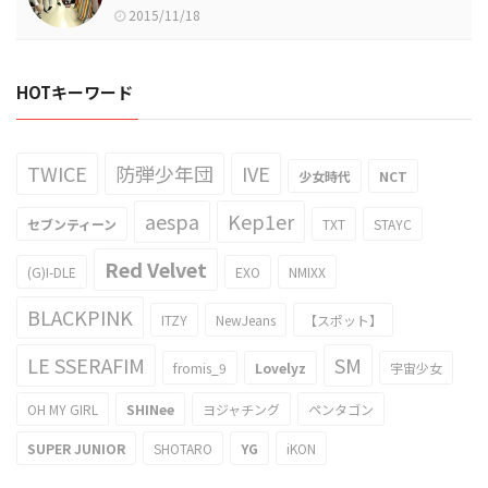
2015/11/18
HOTキーワード
TWICE
防弾少年団
IVE
少女時代
NCT
aespa
Kep1er
セブンティーン
TXT
STAYC
Red Velvet
(G)I-DLE
EXO
NMIXX
BLACKPINK
ITZY
NewJeans
【スポット】
LE SSERAFIM
SM
fromis_9
Lovelyz
宇宙少女
OH MY GIRL
SHINee
ヨジャチング
ペンタゴン
SUPER JUNIOR
SHOTARO
YG
iKON