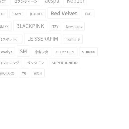
aespa
Kep1er
NCT
セブンティーン
Red Velvet
TXT
STAYC
(G)I-DLE
EXO
BLACKPINK
NMIXX
ITZY
NewJeans
LE SSERAFIM
【スポット】
fromis_9
SM
Lovelyz
宇宙少女
OH MY GIRL
SHINee
ヨジャチング
ペンタゴン
SUPER JUNIOR
SHOTARO
YG
iKON