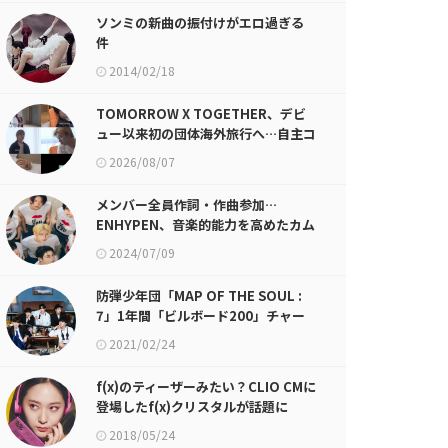
ソンミの新曲の振付けがエロ過ぎる
件
2014/02/18
TOMORROW X TOGETHER、デビ
ュー以来初の団体海外旅行へ…自主コ
ンテンツ公開！
2026/08/07
メンバー全員作詞・作曲参加…
ENHYPEN、音楽的能力を高めたカム
バック
2024/07/09
防弾少年団「MAP OF THE SOUL :
7」1年間「ビルボード200」チャー
トインの大記録
2021/02/24
f(x)のティーザーみたい？CLIO CMに
登場したf(x)クリスタルが話題に
2018/05/24