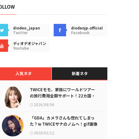
OLLOW
diodeo_japan
diodeojp.official
Twitter
Facebook
ディオデオジャパン
Youtube
人気ネタ
新着ネタ
TWICEモモ、家族にワールドツアー
の旅行費用全額サポート！22カ国・
64都市以上
2026/08/06
「GDA」カメラさんも惚れてしまっ
た？w TWICEサナのノムヘ！gif画像
が話題に
2018/01/12