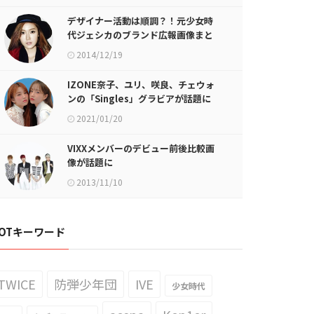
デザイナー活動は順調？！元少女時
代ジェシカのブランド広報画像まと
めが話題に
2014/12/19
IZONE奈子、ユリ、咲良、チェウォ
ンの「Singles」グラビアが話題に
2021/01/20
VIXXメンバーのデビュー前後比較画
像が話題に
2013/11/10
OTキーワード
TWICE
防弾少年団
IVE
少女時代