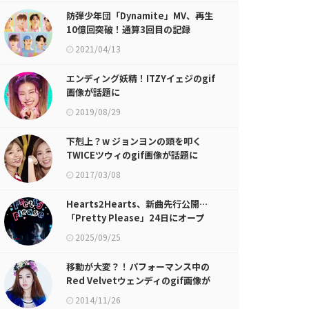
防弾少年団「Dynamite」MV、再生
10億回突破！通算3回目の記録
2021/04/13
エンディング妖精！ITZYイェジのgif
画像が話題に
2019/08/29
下剋上？w ジョンヨンの頭を叩く
TWICEツウィのgif画像が話題に
2017/03/08
Hearts2Hearts、新曲先行公開…
「Pretty Please」24日にオープ
ン！
2025/09/25
移動が大変？！パフォーマンス中の
Red Velvetウェンディのgif画像が
話題に
2014/11/26