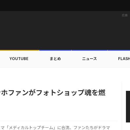
広告
YOUTUBE
まとめ
ニュース
FLAS
X TOGETHER、デビュー以来初の団体海外旅行へ…自主コンテンツ公開！
ミンホファンがフォトショップ魂を燃
新ドラマ「メディカルトップチーム」に合流、ファンたちがドラマ