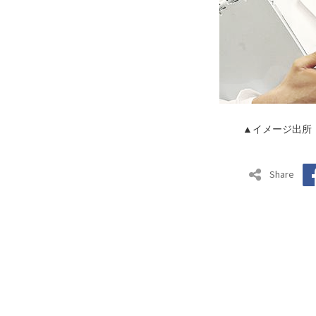
▲イメージ出所
Share