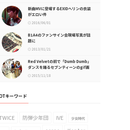
新曲MVに登場するEXIDヘリンの衣装
がエロい件
2016/06/01
B1A4のファンサイン会現場写真が話
題に
2013/01/21
Red Velvetの前で「Dumb Dumb」
ダンスを踊るセブンティーンのgif画
像が話題に
2015/11/18
OTキーワード
TWICE
防弾少年団
IVE
少女時代