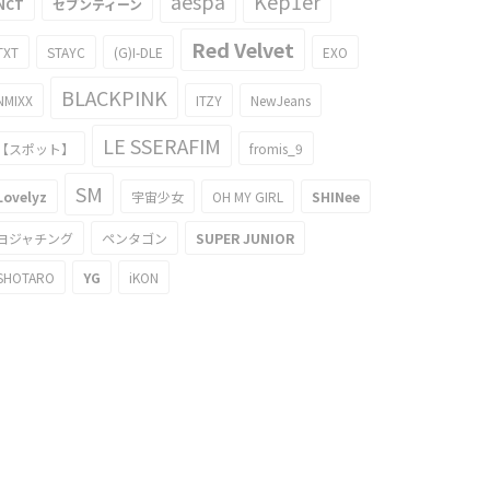
aespa
Kep1er
NCT
セブンティーン
Red Velvet
TXT
STAYC
(G)I-DLE
EXO
BLACKPINK
NMIXX
ITZY
NewJeans
LE SSERAFIM
【スポット】
fromis_9
SM
Lovelyz
宇宙少女
OH MY GIRL
SHINee
ヨジャチング
ペンタゴン
SUPER JUNIOR
SHOTARO
YG
iKON