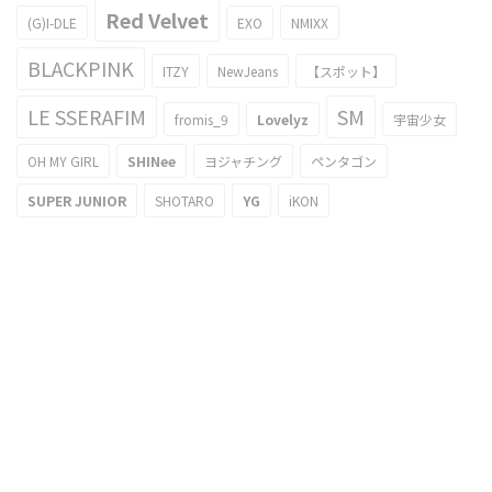
Red Velvet
(G)I-DLE
EXO
NMIXX
BLACKPINK
ITZY
NewJeans
【スポット】
LE SSERAFIM
SM
fromis_9
Lovelyz
宇宙少女
OH MY GIRL
SHINee
ヨジャチング
ペンタゴン
SUPER JUNIOR
SHOTARO
YG
iKON