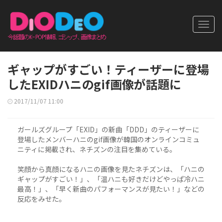
Toggl
navig
ギャップがすごい！ティーザーに登場
したEXIDハニのgif画像が話題に
2017/11/07 11:00
ガールズグループ「EXID」の新曲「DDD」のティーザーに
登場したメンバーハニのgif画像が韓国のオンラインコミュ
ニティに掲載され、ネチズンの注目を集めている。
笑顔から真顔になるハニの画像を見たネチズンは、「ハニの
ギャップがすごい！」、「温ハニも好きだけどやっぱ冷ハニ
最高！」、「早く新曲のパフォーマンスが見たい！」などの
反応をみせた。