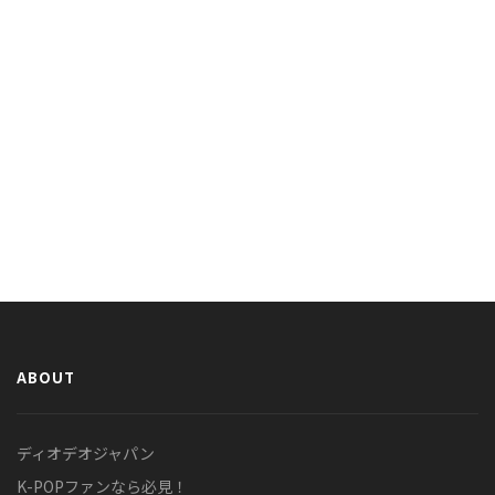
ABOUT
ディオデオジャパン
K-POPファンなら必見！