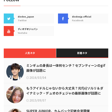
diodeo_japan
diodeojp.official
Twitter
Facebook
ディオデオジャパン
Youtube
人気ネタ
新着ネタ
ミンギュの身長は一体何センチ？セブンティーンのgif
画像が話題に
2016/03/04
もうアイドルじゃないから大丈夫？元f(x)ソルリ＆ダ
イナミック・デュオのチェジャの最新画像が話題に
2015/09/07
SUPER JUNIOR、カムバック記者会見開催