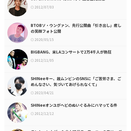
2012/07/03
BTOBソ・ウングァン、先行公開曲「引き出し」癒し
の笑顔フォト公開
2020/05/15
BIGBANG、米LAコンサートで2万4千人が熱狂
2012/11/05
SHINeeキー、故ムンビンのSNSに「ご苦労さま、ご
めんなさい、気づいてあげられなくて」
2023/04/21
SHINeeオンユがヘビのぬいぐるみにハマってる件
2012/12/12