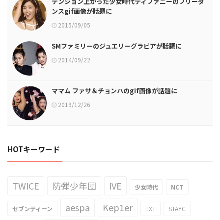
テンション上がった少女時代ティファニーのフリーダ
ンスgif画像が話題に
2015/09/05
SMファミリーのジュエリーグラビアが話題に
2014/09/22
ママム ファサ＆チョンハのgif画像が話題に
2019/12/26
HOTキーワード
TWICE
防弾少年団
IVE
少女時代
NCT
aespa
Kep1er
セブンティーン
TXT
STAYC