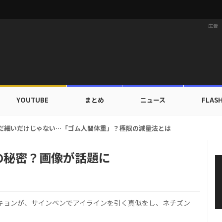
広告
YOUTUBE
まとめ
ニュース
FLAS
家族にワールドツアーの旅行費用全額サポート！22カ国・64都市以上
の秘密？画像が話題に
ッキョンが、サインペンでアイラインを引く真似をし、ネチズン