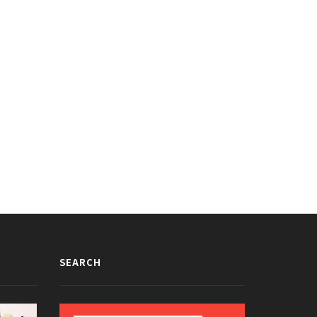
ムを食べたEXOベッキョンの反応
可愛すぎる件
013/06/19
SEARCH