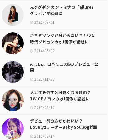
元クグダン カン・ミナの「allure」
グラビアが話題に
2022/07/01
キヨミソングが分からない？！少女
時代ソヒョンのgif画像が話題に
2014/05/02
ATEEZ、日本ミニ3集のプレビュー公
開！
2022/11/23
メガネを外すと可愛くなる理由？
TWICEナヨンのgif画像が話題に
2017/03/10
デビュー前の方がかわいい？
LovelyzリーダーBaby Soulのgif画
像が話題に
2015/03/14