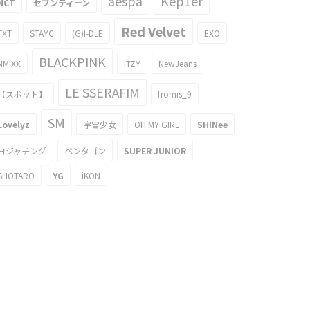
aespa
Kep1er
NCT
セブンティーン
Red Velvet
TXT
STAYC
(G)I-DLE
EXO
BLACKPINK
NMIXX
ITZY
NewJeans
LE SSERAFIM
【スポット】
fromis_9
SM
Lovelyz
宇宙少女
OH MY GIRL
SHINee
ヨジャチング
ペンタゴン
SUPER JUNIOR
SHOTARO
YG
iKON