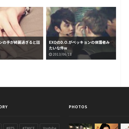
ョンの手が綺麗過ぎると話
EXOのD.O.がベッキョンの保護者み
ライ
たいな件w
が
2013/06/18
2
ORY
PHOTOS
#BTS
#TWICE
Youtube