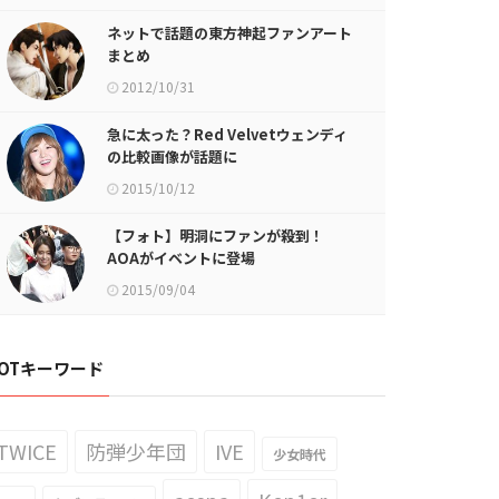
ネットで話題の東方神起ファンアート
まとめ
2012/10/31
急に太った？Red Velvetウェンディ
の比較画像が話題に
2015/10/12
【フォト】明洞にファンが殺到！
AOAがイベントに登場
2015/09/04
OTキーワード
TWICE
防弾少年団
IVE
少女時代