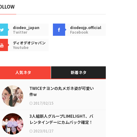
OLLOW
diodeo_japan
diodeojp.official
Twitter
Facebook
ディオデオジャパン
Youtube
人気ネタ
新着ネタ
TWICEナヨンの丸メガネ姿が可愛い
件w
2017/02/15
3人組新人グループLIMELIGHT、バ
レンタインデーにカムバック確定！
2023/01/27