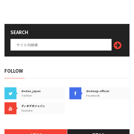
SEARCH
FOLLOW
diodeo_japan
diodeojp.official
Twitter
Facebook
ディオデオジャパン
Youtube