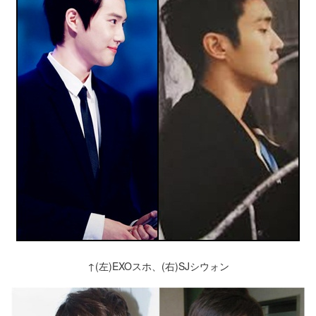
↑(左)EXOスホ、(右)SJシウォン