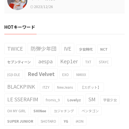
2023/12/26
HOTキーワード
TWICE
防弾少年団
IVE
少女時代
NCT
aespa
Kep1er
セブンティーン
TXT
STAYC
Red Velvet
(G)I-DLE
EXO
NMIXX
BLACKPINK
ITZY
NewJeans
【スポット】
LE SSERAFIM
SM
fromis_9
Lovelyz
宇宙少女
OH MY GIRL
SHINee
ヨジャチング
ペンタゴン
SUPER JUNIOR
SHOTARO
YG
iKON