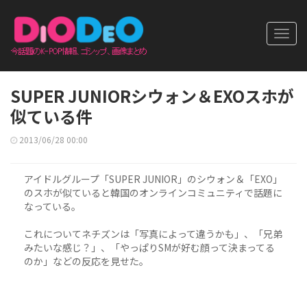
Toggl
navig
SUPER JUNIORシウォン＆EXOスホが
似ている件
2013/06/28 00:00
アイドルグループ「SUPER JUNIOR」のシウォン＆「EXO」
のスホが似ていると韓国のオンラインコミュニティで話題に
なっている。
これについてネチズンは「写真によって違うかも」、「兄弟
みたいな感じ？」、「やっぱりSMが好む顔って決まってる
のか」などの反応を見せた。