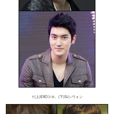
↑(上)EXOスホ、(下)SJシウォン