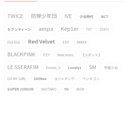
TWICE
防弾少年団
IVE
少女時代
NCT
aespa
Kep1er
セブンティーン
TXT
STAYC
Red Velvet
(G)I-DLE
EXO
NMIXX
BLACKPINK
ITZY
NewJeans
【スポット】
LE SSERAFIM
SM
fromis_9
Lovelyz
宇宙少女
OH MY GIRL
SHINee
ヨジャチング
ペンタゴン
SUPER JUNIOR
SHOTARO
YG
iKON