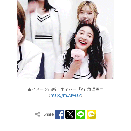
▲イメージ出所：ネイバー「V」放送画面
（
http://m.vlive.tv
）
Share