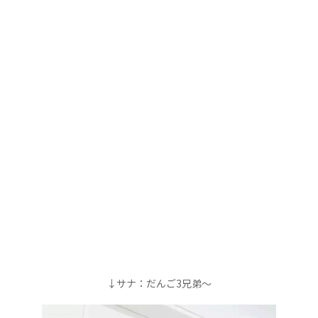
↓サナ：だんご3兄弟～