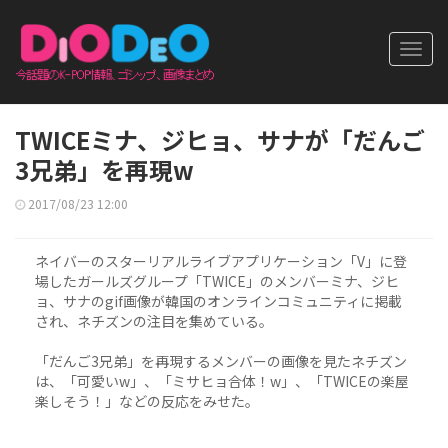
Toggl
navig
TWICEミナ、ジヒョ、サナが「だんご
3兄弟」を再現w
2017/08/23 12:00
ネイバーのスターリアルライブアプリケーション「V」に登
場したガールズグループ「TWICE」のメンバーミナ、ジヒ
ョ、サナのgif画像が韓国のオンラインコミュニティに掲載
され、ネチズンの注目を集めている。
「だんご3兄弟」を再現するメンバーの画像を見たネチズン
は、「可愛いw」、「ミサヒョ合体！w」、「TWICEの楽屋
楽しそう！」などの反応をみせた。