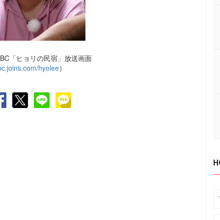
TBC「ヒョリの民宿」放送画面
jtbc.joins.com/hyolee
）
H