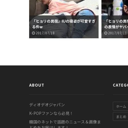
「ヒョリの民宿」IUの寝姿が可愛すぎ
「ヒョリの民
る件w
の表情がヤバ
2017/07/18
2017/07/11
ABOUT
CATEG
ディオデオジャパン
ホーム
K-POPファンなら必見！
まとめ
韓国のネットで話題のニュース＆画像ま
とめをお届けします！