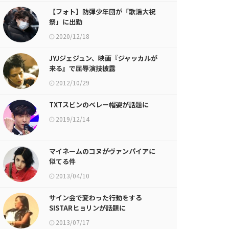
【フォト】防弾少年団が「歌謡大祝
祭」に出勤
2020/12/18
JYJジェジュン、映画『ジャッカルが
来る』で屈辱演技披露
2012/10/29
TXTスビンのベレー帽姿が話題に
2019/12/14
マイネームのコヌがヴァンパイアに
似てる件
2013/04/10
サイン会で変わった行動をする
SISTARヒョリンが話題に
2013/07/17