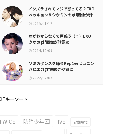
イタズラされてマジで怒ってる？EXO
ベッキョン＆シウミンのgif画像が話
題に
2015/01/12
席がわからなくて戸惑う（？）EXO
タオのgif画像が話題に
2014/12/09
ソミのダンスを踊るKep1erヒュニン
バヒエのgif画像が話題に
2022/02/03
OTキーワード
TWICE
防弾少年団
IVE
少女時代