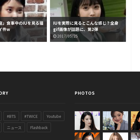
宿」食事中のIUを見る猫
IUを実際に見るとこんな感じ？全身
IU
イ件w
gif画像が話題に、第2弾
IU
2017/05/25
2
ORY
PHOTOS
#BTS
#TWICE
Youtube
ニュース
Flashback