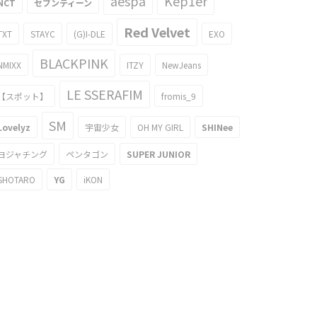
aespa
Kep1er
NCT
セブンティーン
Red Velvet
TXT
STAYC
(G)I-DLE
EXO
BLACKPINK
NMIXX
ITZY
NewJeans
LE SSERAFIM
【スポット】
fromis_9
SM
Lovelyz
宇宙少女
OH MY GIRL
SHINee
ヨジャチング
ペンタゴン
SUPER JUNIOR
SHOTARO
YG
iKON