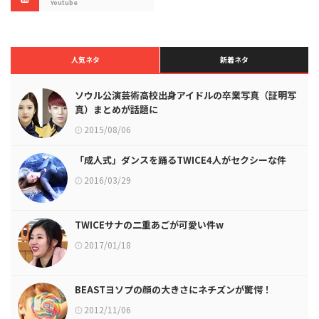
Youtube
人気ネタ
新着ネタ
ソウル公演芸術高校出身アイドルの卒業写真（証明写
真）まとめが話題に
2015/08/06
「成人式」ダンスを踊るTWICE4人がセクシーな件
2016/03/29
TWICEサナの二重あごが可愛い件w
2017/01/18
BEASTヨソプの顔の大きさにネチズンが驚愕！
2012/11/06