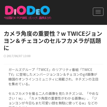
Toggl
navig
カメラ角度の重要性？w TWICEジョン
ヨン＆チェヨンのセルフカメラが話題
に
2017/06/07 13:00
ガールズグループ「TWICE」のリアリティ番組「TWICE
TV」に登場したメンバージョンヨン＆チェヨンのgif画像が
韓国のオンラインコミュニティに掲載され、ネチズンの注目
を集めている。
セルフカメラを撮る二人の画像を見たネチズンは、「やめな
さい！w」、「カメラ角度の重要性がわかる画像w」、「ジ
ョンヨンが今日もまた可愛い顔を無駄に使ってるw」などの