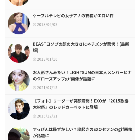
ケーブルテレビの女子アナの衣装がエロい件
2013/06/08
BEASTヨソプの顔の大きさにネチズンが驚愕！(最新
版)
2013/01/10
お人形さんみたい！LIGHTSUMの日本人メンバーヒナ
のクローズアップgif画像が話題に
2021/07/15
【フォト】リーダーが笑顔満開！EXOが「2015歌謡
大祝祭」のレッドカーペットに登場
2015/12/31
すっぴんは恥ずかしい？寝起きのEXOセフンのgif画像
が話題に