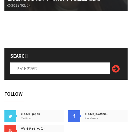
2017/02/04
SEARCH
FOLLOW
diodeo_japan
diodeojp.official
Twitter
Facebook
ディオデオジャパン