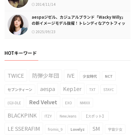
2014/11/14
aespaジゼル、カジュアルブランド「Wacky Willy」
の新イメージモデル抜擢！トレンディなアウトフィッ
ト提案
2025/09/23
HOTキーワード
TWICE
防弾少年団
IVE
少女時代
NCT
aespa
Kep1er
セブンティーン
TXT
STAYC
Red Velvet
(G)I-DLE
EXO
NMIXX
BLACKPINK
ITZY
NewJeans
【スポット】
LE SSERAFIM
SM
fromis_9
Lovelyz
宇宙少女