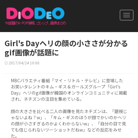
Toggl
navig
Girl's Dayヘリの顔の小ささが分かる
gif画像が話題に
2017/04/24 10:00
MBCバラエティ番組「マイ・リトル・テレビ」に登場した
お笑いタレントのキム・ギス＆ガールズグループ「Girl's
Day」ヘリのgif画像が韓国のオンラインコミュニティに掲載
され、ネチズンの注目を集めている。
顔の大きさを比べる二人の画像を見たネチズンは、「錯視じ
ゃないよね？w」、「キム・ギスのほうが顔でかいのかヘリ
の顔が小さすぎるのかよくわからないw」、「自分の目で見
ても信じられないツーショットだねw」などの反応をみせ
た。