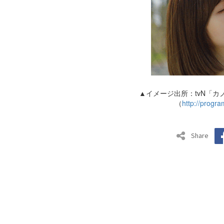
▲イメージ出所：tvN「
（
http://progra
Share