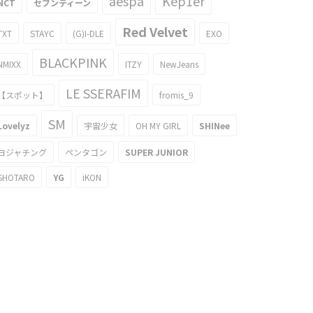
aespa
Kep1er
NCT
セブンティーン
Red Velvet
TXT
STAYC
(G)I-DLE
EXO
BLACKPINK
NMIXX
ITZY
NewJeans
LE SSERAFIM
【スポット】
fromis_9
SM
Lovelyz
宇宙少女
OH MY GIRL
SHINee
ヨジャチング
ペンタゴン
SUPER JUNIOR
SHOTARO
YG
iKON