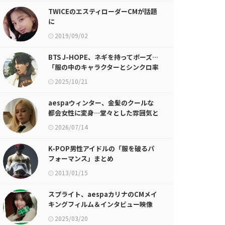
TWICEのエスティローダーCMが話題
に
2019/09/02
BTS J-HOPE、ネギを持ってポーズ…
「服の中のキャラクターとシンクロ率
100％」
2025/10/21
aespaウィンター、金髪のクールな
都会女性に変身…堂々とした雰囲気と
美貌を披露
2026/07/14
K-POP男性アイドルの「服を破るパ
フォーマンス」まとめ
2013/01/15
スプライト、aespaカリナのCMメイ
キングフィルム＆インタビュー映像
公開！
2025/03/20