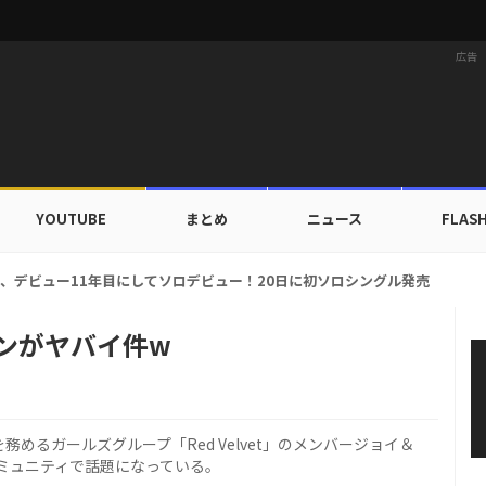
広告
YOUTUBE
まとめ
ニュース
FLAS
ルドカップ出入証を公開…証明写真でも完璧なビジュアル！
シーンがヤバイ件w
めるガールズグループ「Red Velvet」のメンバージョイ＆
ミュニティで話題になっている。