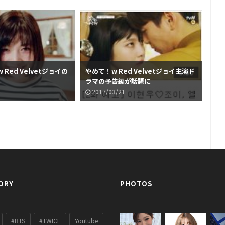
Red Velvetジョイの
やめて！w Red Velvetジョイ主演ド
女優
ラマの予告編が話題に
シ
2017/03/21
2
ORY
PHOTOS
#BTS
#TWICE
Youtube