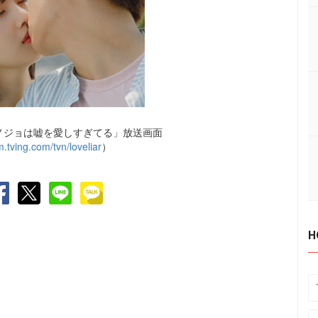
カノジョは嘘を愛しすぎてる」放送画面
m.tving.com/tvn/loveliar
）
H