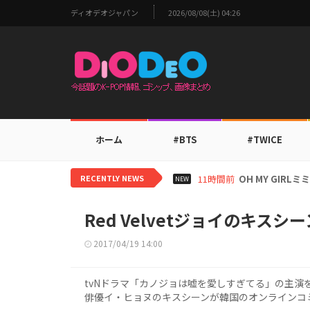
ディオデオジャパン
2026/08/08(土) 04:26
ホーム
#BTS
#TWICE
RECENTLY NEWS
13時間前
BTS V、ワー
NEW
Red Velvetジョイのキス
2017/04/19 14:00
tvNドラマ「カノジョは嘘を愛しすぎてる」の主演を務
俳優イ・ヒョヌのキスシーンが韓国のオンラインコ