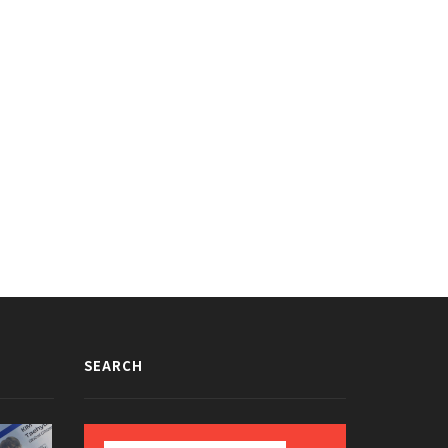
チェ・ソジン＆EXO D.O.のキス
少女時代ユナ＆俳優チ・チャンウク
ーンが話題に
キスシーンが話題に
016/11/02
2016/10/24
SEARCH