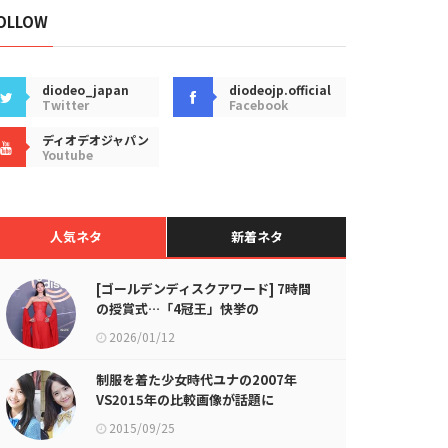
OLLOW
diodeo_japan
diodeojp.official
Twitter
Facebook
ディオデオジャパン
Youtube
人気ネタ
新着ネタ
[ゴールデンディスクアワード] 7時間
の授賞式…「4冠王」快挙の
BLACKPINKジェニーからStray
2026/01/12
Kids、G-DRAGON大賞受賞の栄誉
制服を着た少女時代ユナの2007年
VS2015年の比較画像が話題に
2015/09/25