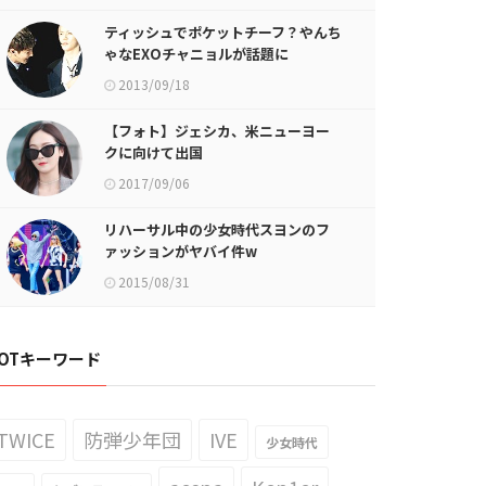
ティッシュでポケットチーフ？やんち
ゃなEXOチャニョルが話題に
2013/09/18
【フォト】ジェシカ、米ニューヨー
クに向けて出国
2017/09/06
リハーサル中の少女時代スヨンのフ
ァッションがヤバイ件w
2015/08/31
OTキーワード
TWICE
防弾少年団
IVE
少女時代