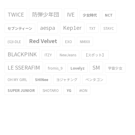
TWICE
防弾少年団
IVE
少女時代
NCT
aespa
Kep1er
セブンティーン
TXT
STAYC
Red Velvet
(G)I-DLE
EXO
NMIXX
BLACKPINK
ITZY
NewJeans
【スポット】
LE SSERAFIM
SM
fromis_9
Lovelyz
宇宙少女
OH MY GIRL
SHINee
ヨジャチング
ペンタゴン
SUPER JUNIOR
SHOTARO
YG
iKON