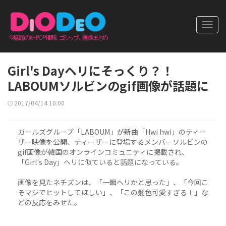
Toggl
navig
Girl's Dayヘリにそっくり？！
LABOUMソルビンのgif画像が話題に
2017/04/14 10:00
ガールズグループ「LABOUM」が新曲「Hwi hwi」のティー
ザー映像を公開、ティーザーに登場するメンバーソルビンの
gif画像が韓国のオンラインコミュニティに掲載され、
「Girl's Day」ヘリに似ていると話題になっている。
画像を見たネチズンは、「一瞬ヘリかと思った」、「今回こ
そマジでヒットしてほしい」、「この髪色可愛すぎる！」な
どの反応をみせた。