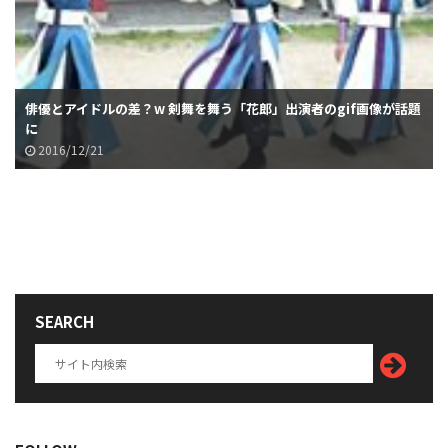
俳優とアイドルの差？w 剣舞を舞う「花郎」出演者のgif画像が話題
に
2016/12/21
SEARCH