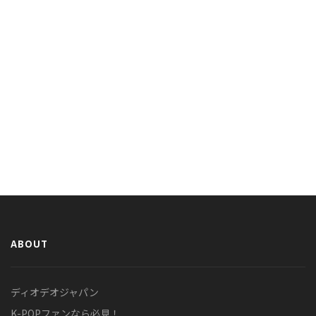
ABOUT
ディオデオジャパン
K-POPファンなら必見！