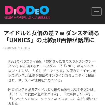
Toggl
navig
アイドルと女優の差？w ダンスを踊る
「UNNIES」の比較gif画像が話題に
2017/03/30 00:05
KBS2のバラエティ番組「お姉さんたちのスラムダンクシー
ズン2」に出演するガールズグループ「2NE1」の元メンバー
コン・ミンジ、「I.O.I」チョン・ソミ、女優カン・イェウォ
ンのダンスgif画像が韓国のオンラインコミュニティに掲載
され、ネチズンの注目を集めている。
同じダンスを踊るアイドルと女優の画像を見たネチズンは、
「アイドルと女優の差がヤバイw」、「誰が押した？w」、
「ミンジとソミのツーショットめっちゃいい」などの反応を
みせた。