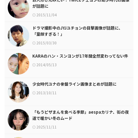
が話題に
2015/11/04
ドラマ撮影中のJYJユチョンの目撃画像が話題に、
「童顔すぎる！」
2015/03/30
KARAのハン・スンヨンが17年間全然変わってない件
2014/05/13
少女時代ユナの骨盤ライン画像まとめが話題に
2013/10/11
「もうピザまんを食べる季節」aespaカリナ、街の夜
道で暖かい冬のムード
2025/11/11