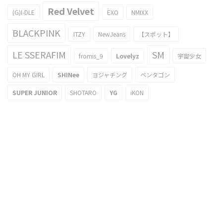
Red Velvet
(G)I-DLE
EXO
NMIXX
BLACKPINK
ITZY
NewJeans
【スポット】
LE SSERAFIM
SM
fromis_9
Lovelyz
宇宙少女
OH MY GIRL
SHINee
ヨジャチング
ペンタゴン
SUPER JUNIOR
SHOTARO
YG
iKON