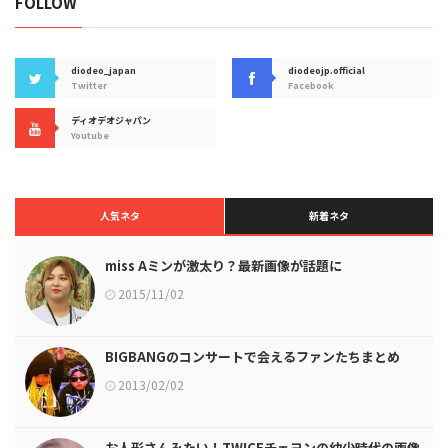
FOLLOW
diodeo_japan
diodeojp.official
Twitter
Facebook
ディオデオジャパン
Youtube
人気ネタ
新着ネタ
miss Aミンが激太り？最新画像が話題に
2015/11/02
BIGBANGのコンサートで会えるファンたちまとめ
2013/02/02
お人形さんみたい！TWICEチェヨンの幼少時代の画像