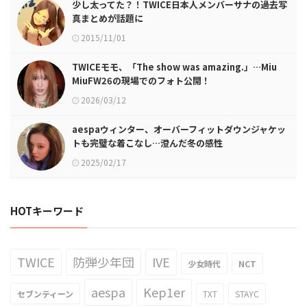
少し太ってた？！TWICE日本人メンバーサナの過去写
真まとめが話題に
2015/11/01
TWICEモモ、「The show was amazing.」…Miu
MiuFW26の現場でのフォト公開！
2026/03/12
aespaウィンター、オーバーフィットダウンジャケッ
トも完璧な着こなし…澄んだ冬の感性
2025/02/17
HOTキーワード
TWICE
防弾少年団
IVE
少女時代
NCT
aespa
Kep1er
セブンティーン
TXT
STAYC