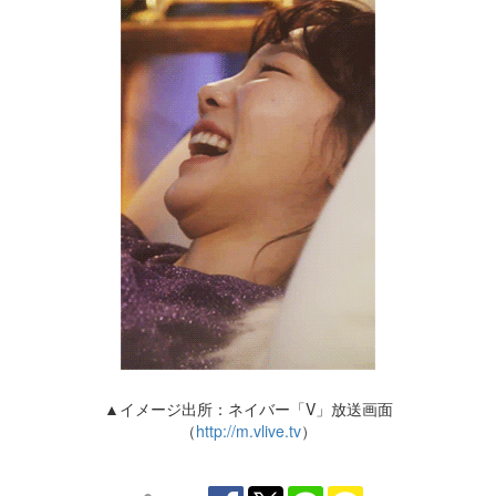
▲イメージ出所：ネイバー「V」放送画面
（
http://m.vlive.tv
）