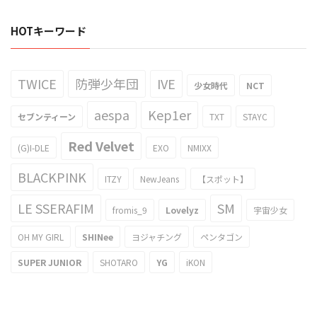
HOTキーワード
TWICE
防弾少年団
IVE
少女時代
NCT
aespa
Kep1er
セブンティーン
TXT
STAYC
Red Velvet
(G)I-DLE
EXO
NMIXX
BLACKPINK
ITZY
NewJeans
【スポット】
LE SSERAFIM
SM
fromis_9
Lovelyz
宇宙少女
OH MY GIRL
SHINee
ヨジャチング
ペンタゴン
SUPER JUNIOR
SHOTARO
YG
iKON