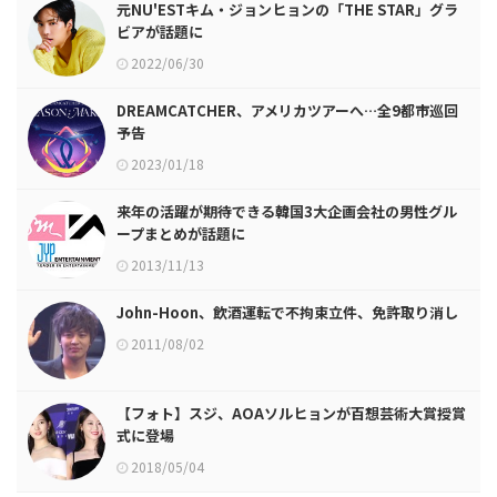
元NU'ESTキム・ジョンヒョンの「THE STAR」グラ
ビアが話題に
2022/06/30
DREAMCATCHER、アメリカツアーへ…全9都市巡回
予告
2023/01/18
来年の活躍が期待できる韓国3大企画会社の男性グル
ープまとめが話題に
2013/11/13
John-Hoon、飲酒運転で不拘束立件、免許取り消し
2011/08/02
【フォト】スジ、AOAソルヒョンが百想芸術大賞授賞
式に登場
2018/05/04