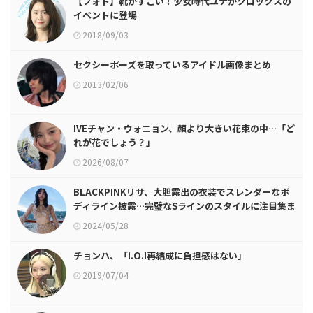
【フォト】靴がすごい！少女時代ユナがクロックスの
イベントに登場
2018/09/03
セクシーポーズを取っているアイドル画像まとめ
2013/02/06
IVEチャン・ウォニョン、顔より大きい花束の中…「ど
れが花でしょう？」
2026/08/07
BLACKPINKリサ、大胆露出の衣装でスレンダーなボ
ディライン披露…完璧なSラインのスタイルに注目集ま
る
2024/05/28
チョンハ、「I.O.I再結成に負担感はない」
2019/07/04