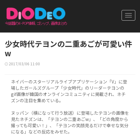
Toggl
navig
少女時代テヨンの二重あごが可愛い件
w
2017/03/06 11:00
ネイバーのスターリアルライブアプリケーション「V」に登
場したガールズグループ「少女時代」のリーダーテヨンの
gif画像が韓国のオンラインコミュニティに掲載され、ネチ
ズンの注目を集めている。
ヌッパン（横になって行う放送）に登場したテヨンの画像を
見たネチズンは、「テヨンの二重あごw」、「どの角度から
撮っても可愛い！」、「テヨンの笑顔見るだけで幸せな気分
になる」などの反応をみせた。