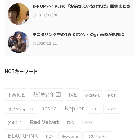
K-POPアイドルの「お前さえいなければ」画像まとめ
2013/03/28
モニタリング中のTWICEツウィのgif画像が話題に
2020/12/11
HOTキーワード
TWICE
防弾少年団
IVE
少女時代
NCT
aespa
Kep1er
セブンティーン
TXT
STAYC
Red Velvet
(G)I-DLE
EXO
NMIXX
BLACKPINK
ITZY
NewJeans
【スポット】