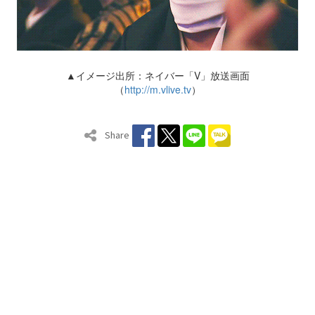
▲イメージ出所：ネイバー「V」放送画面
（
http://m.vlive.tv
）
Share