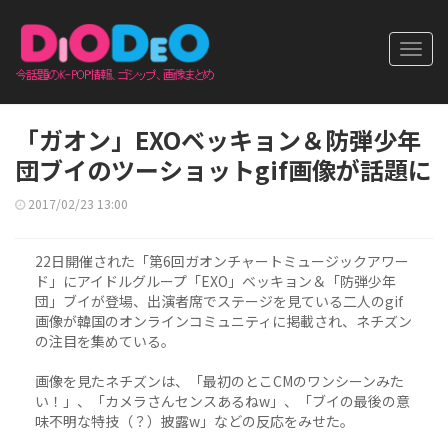
Toggl
navig
「ガオン」EXOベッキョン＆防弾少年
団ブイのツーショットgif画像が話題に
2017/02/23 13:00
22日開催された「第6回ガオンチャートミュージックアワー
ド」にアイドルグループ「EXO」ベッキョン＆「防弾少年
団」ブイが登場、出演者席でステージを見ている二人のgif
画像が韓国のオンラインコミュニティに掲載され、ネチズン
の注目を集めている。
画像を見たネチズンは、「最初のとこCMのワンシーンみた
い！」、「カメラさんセンスあるねw」、「ブイの最後の意
味不明な特技（？）披露w」などの反応をみせた。