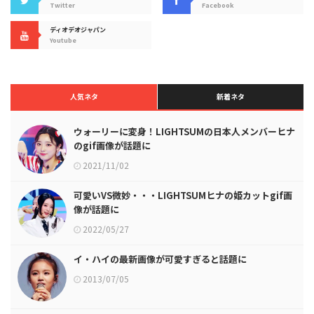
Twitter
Facebook
ディオデオジャパン
Youtube
人気ネタ
新着ネタ
ウォーリーに変身！LIGHTSUMの日本人メンバーヒナ
のgif画像が話題に
2021/11/02
可愛いVS微妙・・・LIGHTSUMヒナの姫カットgif画
像が話題に
2022/05/27
イ・ハイの最新画像が可愛すぎると話題に
2013/07/05