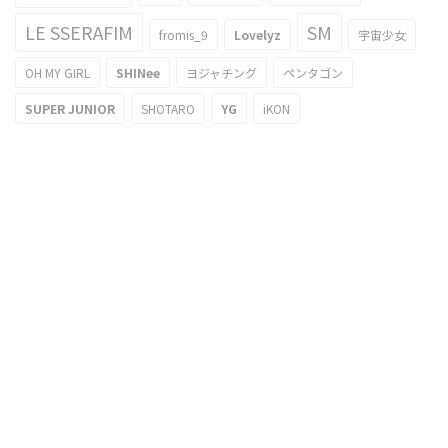
LE SSERAFIM
SM
fromis_9
Lovelyz
宇宙少女
OH MY GIRL
SHINee
ヨジャチング
ペンタゴン
SUPER JUNIOR
SHOTARO
YG
iKON