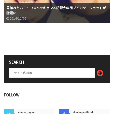
兄弟みたい？！EXOベッキョン＆防弾少年団ブイのツーショットが
話題に
2014/12/05
SEARCH
FOLLOW
diodeo_japan
diodeojp.official