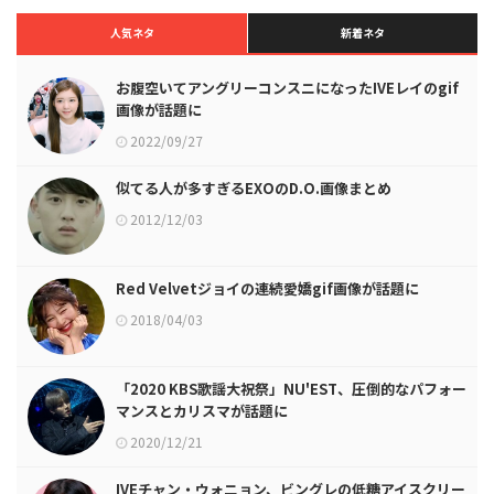
人気ネタ
新着ネタ
お腹空いてアングリーコンスニになったIVEレイのgif
画像が話題に
2022/09/27
似てる人が多すぎるEXOのD.O.画像まとめ
2012/12/03
Red Velvetジョイの連続愛嬌gif画像が話題に
2018/04/03
「2020 KBS歌謡大祝祭」NU'EST、圧倒的なパフォー
マンスとカリスマが話題に
2020/12/21
IVEチャン・ウォニョン、ビングレの低糖アイスクリー