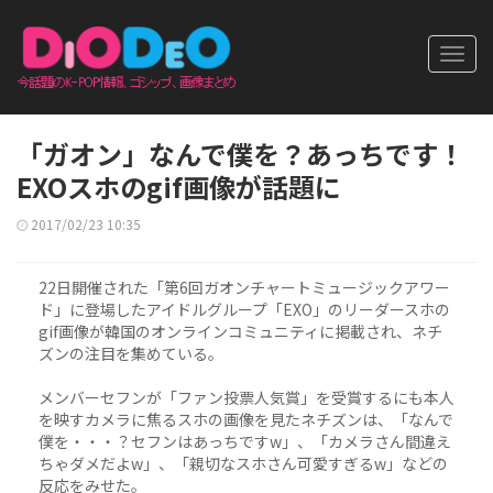
Toggl
navig
「ガオン」なんで僕を？あっちです！
EXOスホのgif画像が話題に
2017/02/23 10:35
22日開催された「第6回ガオンチャートミュージックアワー
ド」に登場したアイドルグループ「EXO」のリーダースホの
gif画像が韓国のオンラインコミュニティに掲載され、ネチ
ズンの注目を集めている。
メンバーセフンが「ファン投票人気賞」を受賞するにも本人
を映すカメラに焦るスホの画像を見たネチズンは、「なんで
僕を・・・？セフンはあっちですw」、「カメラさん間違え
ちゃダメだよw」、「親切なスホさん可愛すぎるw」などの
反応をみせた。