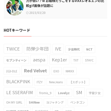
力が弱い？w お姫様だっこをするVIXXレオ＆エンの比
較gif画像が話題に
2015/03/20
HOTキーワード
TWICE
防弾少年団
IVE
少女時代
NCT
aespa
Kep1er
セブンティーン
TXT
STAYC
Red Velvet
(G)I-DLE
EXO
NMIXX
BLACKPINK
ITZY
NewJeans
【スポット】
LE SSERAFIM
SM
fromis_9
Lovelyz
宇宙少女
OH MY GIRL
SHINee
ヨジャチング
ペンタゴン