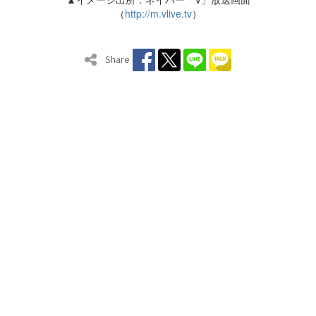
（
http://m.vlive.tv
）
Share