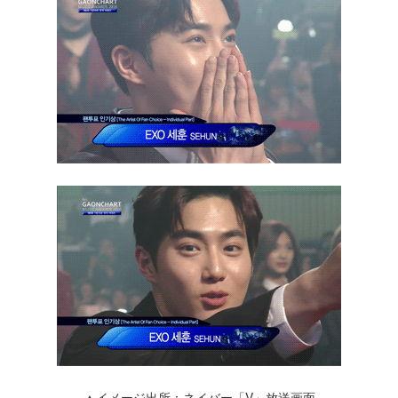
▲イメージ出所：ネイバー「V」放送画面