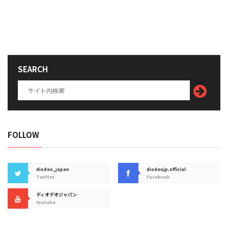
SEARCH
FOLLOW
diodeo_japan
diodeojp.official
Twitter
Facebook
ディオデオジャパン
Youtube