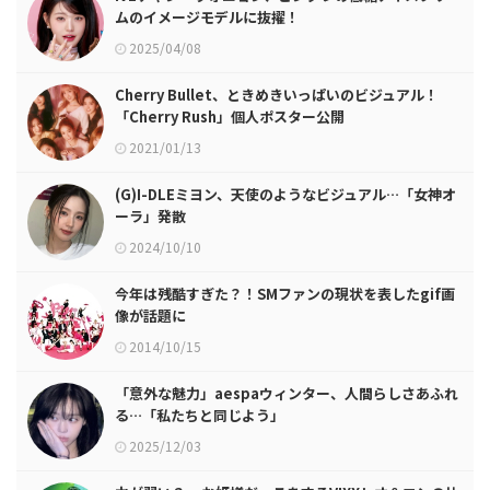
ムのイメージモデルに抜擢！
2025/04/08
Cherry Bullet、ときめきいっぱいのビジュアル！
「Cherry Rush」個人ポスター公開
2021/01/13
(G)I-DLEミヨン、天使のようなビジュアル…「女神オ
ーラ」発散
2024/10/10
今年は残酷すぎた？！SMファンの現状を表したgif画
像が話題に
2014/10/15
「意外な魅力」aespaウィンター、人間らしさあふれ
る…「私たちと同じよう」
2025/12/03