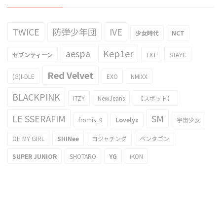
TWICE
防弾少年団
IVE
少女時代
NCT
aespa
Kep1er
セブンティーン
TXT
STAYC
Red Velvet
(G)I-DLE
EXO
NMIXX
BLACKPINK
ITZY
NewJeans
【スポット】
LE SSERAFIM
SM
fromis_9
Lovelyz
宇宙少女
OH MY GIRL
SHINee
ヨジャチング
ペンタゴン
SUPER JUNIOR
SHOTARO
YG
iKON