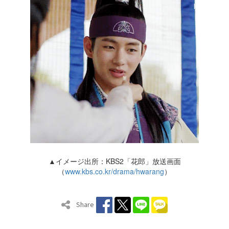
▲イメージ出所：KBS2「花郎」放送画面
（
www.kbs.co.kr/drama/hwarang
）
Share