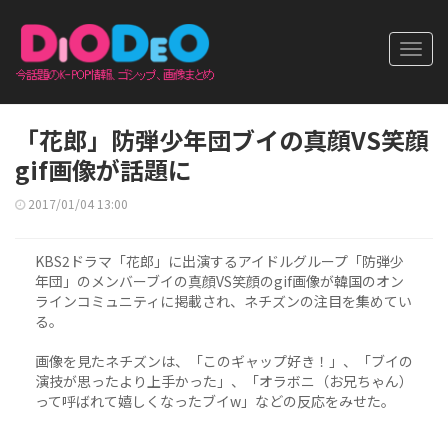
Toggl
navig
「花郎」防弾少年団ブイの真顔VS笑顔
gif画像が話題に
2017/01/04 13:00
KBS2ドラマ「花郎」に出演するアイドルグループ「防弾少
年団」のメンバーブイの真顔VS笑顔のgif画像が韓国のオン
ラインコミュニティに掲載され、ネチズンの注目を集めてい
る。
画像を見たネチズンは、「このギャップ好き！」、「ブイの
演技が思ったより上手かった」、「オラボニ（お兄ちゃん）
って呼ばれて嬉しくなったブイw」などの反応をみせた。