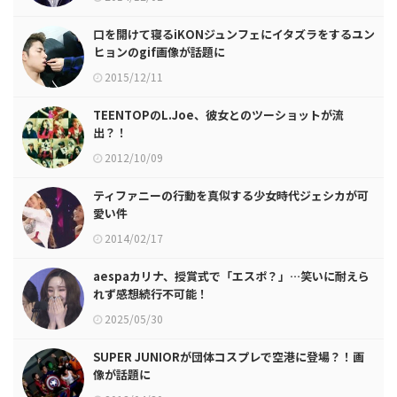
口を開けて寝るiKONジュンフェにイタズラをするユン
ヒョンのgif画像が話題に
2015/12/11
TEENTOPのL.Joe、彼女とのツーショットが流
出？！
2012/10/09
ティファニーの行動を真似する少女時代ジェシカが可
愛い件
2014/02/17
aespaカリナ、授賞式で「エスポ？」…笑いに耐えら
れず感想続行不可能！
2025/05/30
SUPER JUNIORが団体コスプレで空港に登場？！画
像が話題に