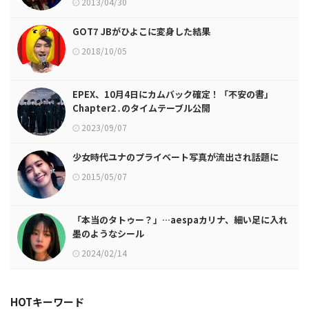
2013/04/30
GOT7 JBがひよこに変身した結果
2018/10/05
EPEX、10月4日にカムバック確定！「不安の書」
Chapter2․のタイムテーブル公開
2023/09/07
少女時代ユナのプライベート写真が流出され話題に
2015/05/07
「本当のタトゥー？」…aespaカリナ、細い足に入れ
墨のようなシール
2024/02/14
HOTキーワード