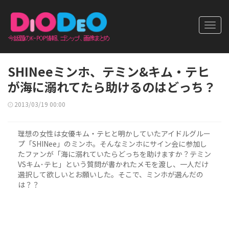
Toggl
navig
SHINeeミンホ、テミン&キム・テヒ
が海に溺れてたら助けるのはどっち？
2013/03/19 00:00
理想の女性は女優キム・テヒと明かしていたアイドルグルー
プ「SHINee」のミンホ。そんなミンホにサイン会に参加し
たファンが「海に溺れていたらどっちを助けますか？テミン
VSキム･テヒ」という質問が書かれたメモを渡し、一人だけ
選択して欲しいとお願いした。そこで、ミンホが選んだの
は？？