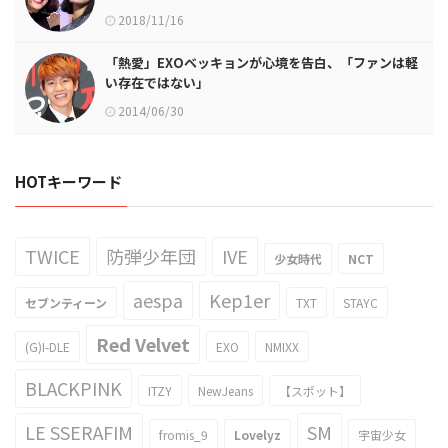
2018/11/16
「熱愛」EXOベッキョンが心境を告白、「ファンは軽
い存在ではない」
2014/06/30
HOTキーワード
TWICE
防弾少年団
IVE
少女時代
NCT
aespa
Kep1er
セブンティーン
TXT
STAYC
Red Velvet
(G)I-DLE
EXO
NMIXX
BLACKPINK
ITZY
NewJeans
【スポット】
LE SSERAFIM
SM
fromis_9
Lovelyz
宇宙少女