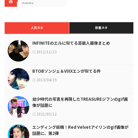
Youtube
人気ネタ
新着ネタ
INFINITEのエルに似てる芸能人画像まとめ
2012/11/13
BTOBソンジェ＆VIXXエンが似てる件
2013/04/19
幼少時代の写真を再現したTREASUREジフンのgif画
像が話題に
2021/05/12
エンディング妖精！Red Velvetアイリンのgif画像が
話題に、第2弾