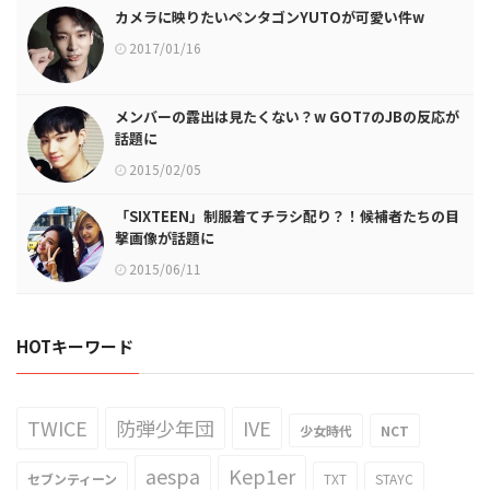
カメラに映りたいペンタゴンYUTOが可愛い件w
2017/01/16
メンバーの露出は見たくない？w GOT7のJBの反応が
話題に
2015/02/05
「SIXTEEN」制服着てチラシ配り？！候補者たちの目
撃画像が話題に
2015/06/11
HOTキーワード
TWICE
防弾少年団
IVE
少女時代
NCT
aespa
Kep1er
セブンティーン
TXT
STAYC