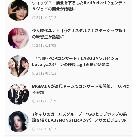
ウィッグ？！前髪を下ろしたRed Velvetウェンディ
＆ジョイの画像が話題に
2014/12/12
少女時代ユナ＋f(x)クリスタル？！スターシップEnt
の練習生が話題に
2015/11/03
「仁川K-POPコンサート」LABOUMソルビン＆
Lovelyzスジョンの仲良しgif画像が話題に
2017/09/13
BIGBANGが高尺ドームでコンサートを開催、T.O.Pは
不参加
2017/10/19
7年ぶりのガールズグループ…YGのヒップホップの系
譜を継ぐBABYMONSTERメンバーアサのビジュアル
フィルム公開！
2023/11/17