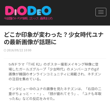
Toggl
navig
どこか印象が変わった？少女時代ユナ
の最新画像が話題に
2016/09/22 10:00
tvNドラマ「THE K2」のポスター撮影メイキング映像に登
場したガールズグループ「少女時代」のメンバーユナのgif
画像が韓国のオンラインコミュニティに掲載され、ネチズン
の注目を集めている。
インタビュー中のユナの画像を見たネチズンは、「右目の二
重がちょっと・・・」、「顔が疲れてそう」、「ユナも年取
ったね」などの反応をみせた。