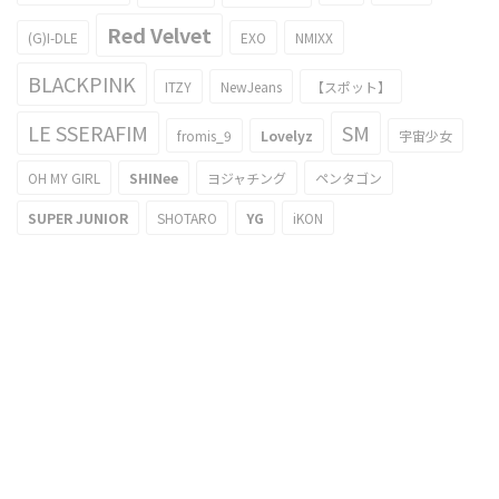
Red Velvet
(G)I-DLE
EXO
NMIXX
BLACKPINK
ITZY
NewJeans
【スポット】
LE SSERAFIM
SM
fromis_9
Lovelyz
宇宙少女
OH MY GIRL
SHINee
ヨジャチング
ペンタゴン
SUPER JUNIOR
SHOTARO
YG
iKON