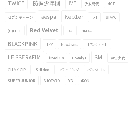
TWICE
防弾少年団
IVE
少女時代
NCT
aespa
Kep1er
セブンティーン
TXT
STAYC
Red Velvet
(G)I-DLE
EXO
NMIXX
BLACKPINK
ITZY
NewJeans
【スポット】
LE SSERAFIM
SM
fromis_9
Lovelyz
宇宙少女
OH MY GIRL
SHINee
ヨジャチング
ペンタゴン
SUPER JUNIOR
SHOTARO
YG
iKON