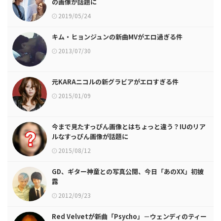
の画像が話題に
2019/05/24
キム・ヒョンジュンの新曲MVがエロ過ぎる件
2013/07/30
元KARAニコルの新グラビアがエロすぎる件
2015/01/09
今まで見たすっぴん画像とはちょっと違う？IUのリア
ルなすっぴん画像が話題に
2015/08/12
GD、ギター神童との写真公開、今日「あのXX」初披
露
2012/09/23
Red Velvetが新曲「Psycho」－ウェンディのティー