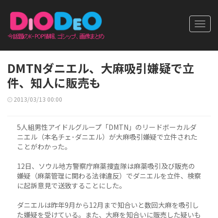
Toggl
navig
DMTNダニエル、大麻吸引嫌疑で立
件、知人に販売も
2013/03/13 00:00
5人組男性アイドルグループ「DMTN」のリードボーカルダ
ニエル（本名チェ･ダニエル）が大麻吸引嫌疑で立件された
ことがわかった。
12日、ソウル地方警察庁麻薬捜査隊は麻薬吸引及び販売の
嫌疑（麻薬管理に関わる法律違反）でダニエルを立件、検察
に起訴意見で送致することにした。
ダニエルは昨年9月から12月まで知合いと数回大麻を吸引し
た嫌疑を受けている。また、大麻を知合いに販売した疑いも