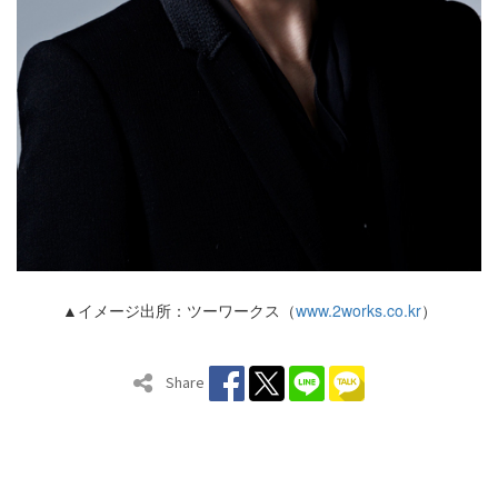
▲イメージ出所：ツーワークス（
www.2works.co.kr
）
Share