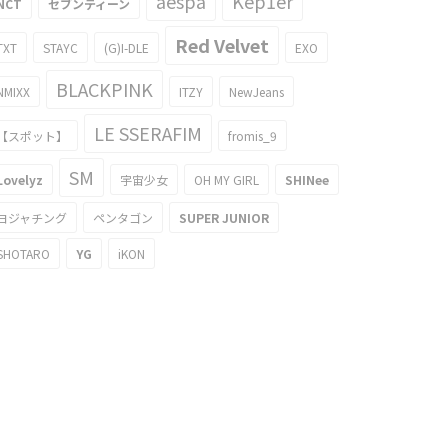
aespa
Kep1er
NCT
セブンティーン
Red Velvet
TXT
STAYC
(G)I-DLE
EXO
BLACKPINK
NMIXX
ITZY
NewJeans
LE SSERAFIM
【スポット】
fromis_9
SM
Lovelyz
宇宙少女
OH MY GIRL
SHINee
ヨジャチング
ペンタゴン
SUPER JUNIOR
SHOTARO
YG
iKON