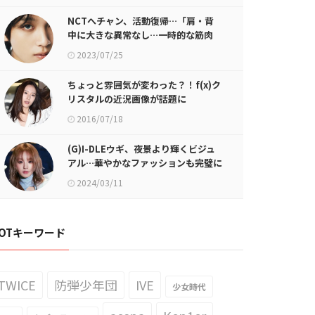
NCTへチャン、活動復帰…「肩・背
中に大きな異常なし…一時的な筋肉
痛」
2023/07/25
ちょっと雰囲気が変わった？！f(x)ク
リスタルの近況画像が話題に
2016/07/18
(G)I-DLEウギ、夜景より輝くビジュ
アル…華やかなファッションも完璧に
消化
2024/03/11
OTキーワード
TWICE
防弾少年団
IVE
少女時代