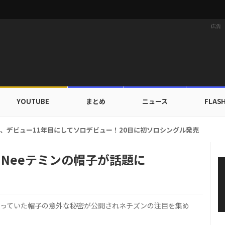
広告
YOUTUBE
まとめ
ニュース
FLAS
ルドカップ出入証を公開…証明写真でも完璧なビジュアル！
INeeテミンの帽子が話題に
が被っていた帽子の意外な秘密が公開されネチズンの注目を集め