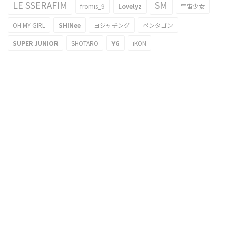
LE SSERAFIM
SM
fromis_9
Lovelyz
宇宙少女
OH MY GIRL
SHINee
ヨジャチング
ペンタゴン
SUPER JUNIOR
SHOTARO
YG
iKON