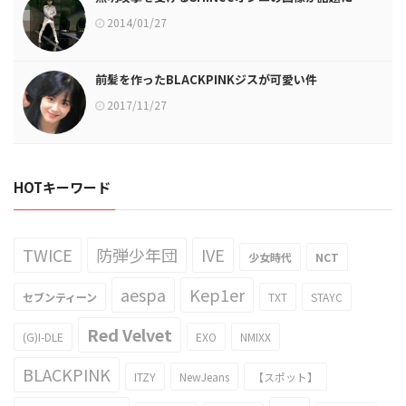
2014/01/27
前髪を作ったBLACKPINKジスが可愛い件
2017/11/27
HOTキーワード
TWICE
防弾少年団
IVE
少女時代
NCT
aespa
Kep1er
セブンティーン
TXT
STAYC
Red Velvet
(G)I-DLE
EXO
NMIXX
BLACKPINK
ITZY
NewJeans
【スポット】