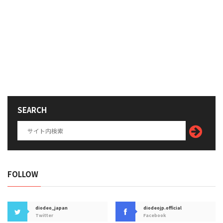
SEARCH
FOLLOW
diodeo_japan
diodeojp.official
Twitter
Facebook