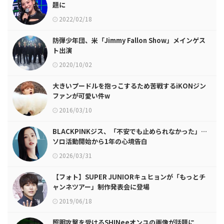
題に
2022/02/18
防弾少年団、米「Jimmy Fallon Show」メインゲス
ト出演
2020/10/02
大きいプードルを抱っこするため苦戦するiKONジン
ファンが可愛い件w
2016/03/10
BLACKPINKジス、「不安でも止められなかった」…
ソロ活動開始から1年の心境告白
2026/03/31
【フォト】SUPER JUNIORキュヒョンが「もっとチ
ャンネツアー」制作発表会に登場
2019/06/18
照明攻撃を受けるSHINeeオンユの画像が話題に