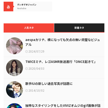
ディオデオジャパン
Youtube
人気ネタ
新着ネタ
aespaカリナ、横になっても欠点の無い完璧なビジュ
アル
2024/07/29
TWICEミナ、レゴASMR放送進行「ONCE起きて」
2020/04/03
歌手IUの新しい過去写真が話題に
2014/10/02
独特なスタイリングをしたVIVIZオムジのgif画像が話