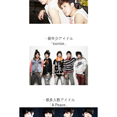
・最年少アイドル
「iconize」
・最多人数アイドル
「A Peace」