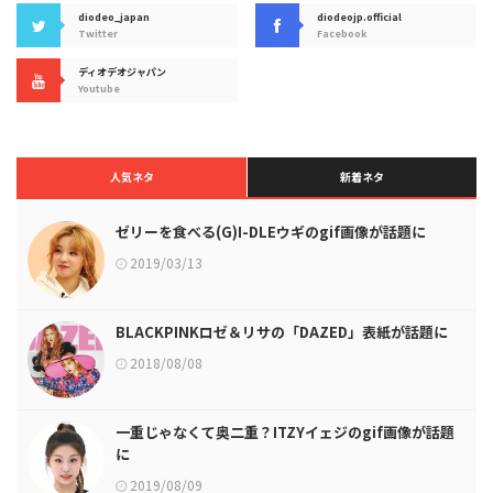
diodeo_japan
diodeojp.official
Twitter
Facebook
ディオデオジャパン
Youtube
人気ネタ
新着ネタ
ゼリーを食べる(G)I-DLEウギのgif画像が話題に
2019/03/13
BLACKPINKロゼ＆リサの「DAZED」表紙が話題に
2018/08/08
一重じゃなくて奥二重？ITZYイェジのgif画像が話題
に
2019/08/09