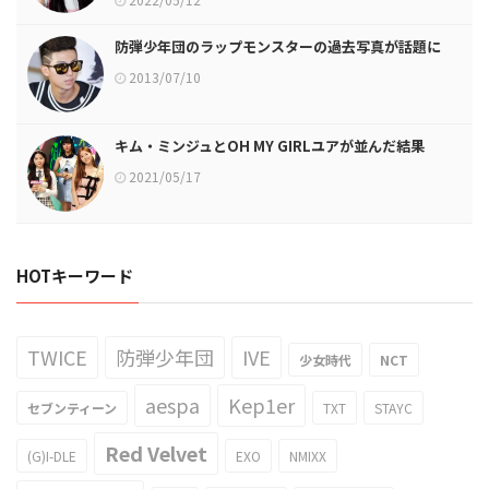
防弾少年団のラップモンスターの過去写真が話題に
2013/07/10
キム・ミンジュとOH MY GIRLユアが並んだ結果
2021/05/17
HOTキーワード
TWICE
防弾少年団
IVE
少女時代
NCT
aespa
Kep1er
セブンティーン
TXT
STAYC
Red Velvet
(G)I-DLE
EXO
NMIXX