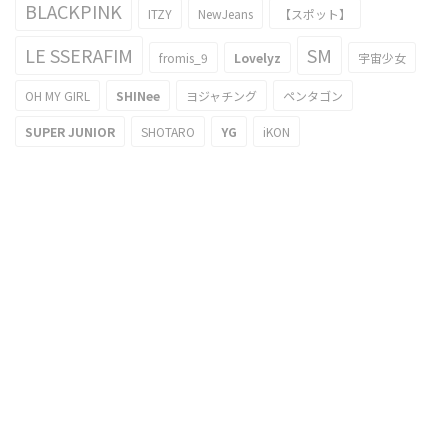
BLACKPINK
ITZY
NewJeans
【スポット】
LE SSERAFIM
SM
fromis_9
Lovelyz
宇宙少女
OH MY GIRL
SHINee
ヨジャチング
ペンタゴン
SUPER JUNIOR
SHOTARO
YG
iKON