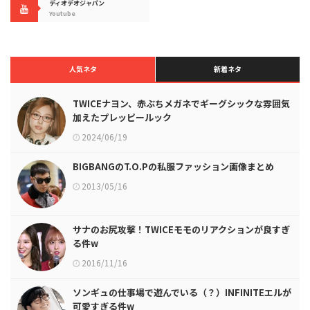
ディオデオジャパン
Youtube
人気ネタ
新着ネタ
TWICEナヨン、赤ぶちメガネでギーグシックな雰囲気
加えたプレッピールック
2024/06/19
BIGBANGのT.O.Pの私服ファッション画像まとめ
2013/05/16
サナのお尻攻撃！TWICEモモのリアクションが良すぎ
る件w
2016/11/16
ソンギュの仕事場で遊んでいる（？）INFINITEエルが
可愛すぎる件w