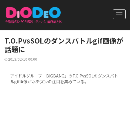
Toggl
navig
T.O.PvsSOLのダンスバトルgif画像が
話題に
2013/02/10 00:00
アイドルグループ「BIGBANG」のT.O.PvsSOLのダンスバト
ルgif画像がネチズンの注目を集めている。