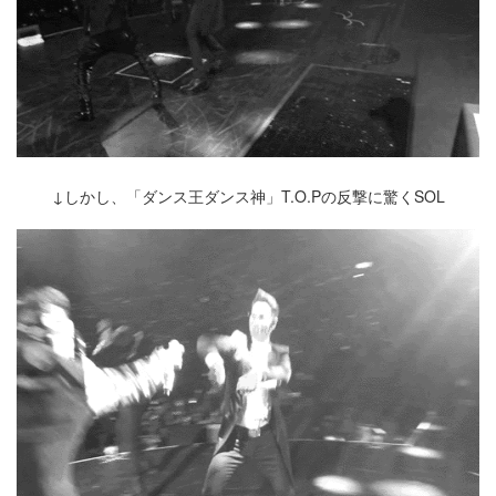
↓しかし、「ダンス王ダンス神」T.O.Pの反撃に驚くSOL