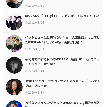
2015/05/11
BIGBANG「Tonight」、米ビルボードにランクイン
2011/03/04
インタビューには興味ない？w 「人気歌謡」に出演し
たFTISLANDジェジンのgif画像が話題に
2015/03/30
夢幻的で不安な目つきのBTS V…新曲「Blue」のミュ
ージックビデオ公開！
2023/09/14
TWICEジヒョ、世界的ブランドの推薦で米ゴールデン
グローブに出席！
2026/01/16
独特なスタイリングをしたVIVIZオムジのgif画像が話