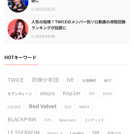
題に
2022/02/18
人気の指標？TWICEのメンバー別ソロ動画の視聴回数
ランキングが話題に
2016/04/08
HOTキーワード
TWICE
防弾少年団
IVE
少女時代
NCT
aespa
Kep1er
セブンティーン
TXT
STAYC
Red Velvet
(G)I-DLE
EXO
NMIXX
BLACKPINK
ITZY
NewJeans
【スポット】
LE SSERAFIM
SM
fromis_9
Lovelyz
宇宙少女