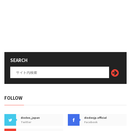
SEARCH
FOLLOW
diodeo_japan
diodeojp.official
Twitter
Facebook