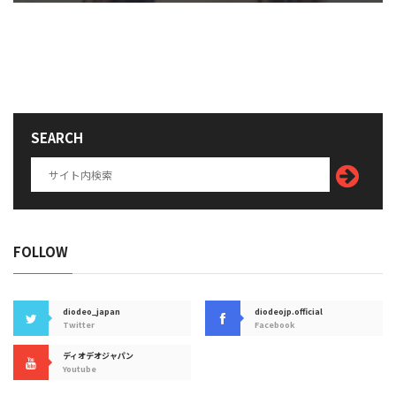
SEARCH
FOLLOW
diodeo_japan
diodeojp.official
Twitter
Facebook
ディオデオジャパン
Youtube