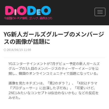
Toggl
navig
YG新人ガールズグループのメンバージ
スの画像が話題に
2016/06/15 11:00
YGエンターテインメントが7月デビュー予定の新人ガールズ
グループの3人目のメンバージスのティーザーイメージを公
開し、韓国のオンラインコミュニティで話題になっている。
画像を見たネチズンは、「第2のダラ？」、「KBS2ドラマ
『プロデューサー』に出演した子だね」、「可愛いけど、
2NE1みたいなコンセプトは似合わないかも」などの反応を
みせた。