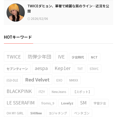
TWICEダヒョン、華奢で綺麗な肩のライン…近況を公
開
2026/02/06
HOTキーワード
TWICE
防弾少年団
IVE
少女時代
NCT
aespa
Kep1er
セブンティーン
TXT
STAYC
Red Velvet
(G)I-DLE
EXO
NMIXX
BLACKPINK
ITZY
NewJeans
【スポット】
LE SSERAFIM
SM
fromis_9
Lovelyz
宇宙少女
OH MY GIRL
SHINee
ヨジャチング
ペンタゴン