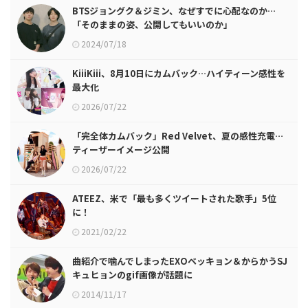
BTSジョングク＆ジミン、なぜすでに心配なのか…
「そのままの姿、公開してもいいのか」
2024/07/18
KiiiKiii、8月10日にカムバック…ハイティーン感性を
最大化
2026/07/22
「完全体カムバック」Red Velvet、夏の感性充電…
ティーザーイメージ公開
2026/07/22
ATEEZ、米で「最も多くツイートされた歌手」5位
に！
2021/02/22
曲紹介で噛んでしまったEXOベッキョン＆からかうSJ
キュヒョンのgif画像が話題に
2014/11/17