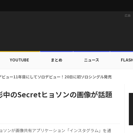
広告
YOUTUBE
まとめ
ニュース
FLAS
カップ出入証を公開…証明写真でも完璧なビジュアル！
中のSecretヒョソンの画像が話題
・ヒョソンが画像共有アプリケーション「インスタグラム」を通