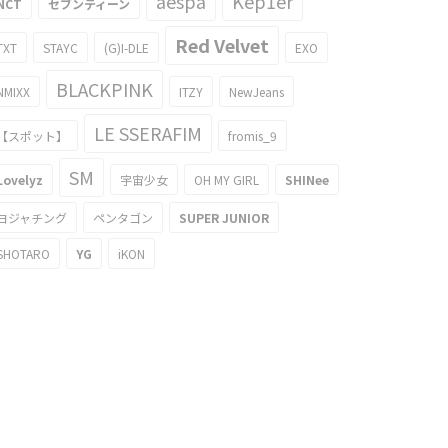
aespa
Kep1er
NCT
セブンティーン
Red Velvet
TXT
STAYC
(G)I-DLE
EXO
BLACKPINK
NMIXX
ITZY
NewJeans
LE SSERAFIM
【スポット】
fromis_9
SM
Lovelyz
宇宙少女
OH MY GIRL
SHINee
ヨジャチング
ペンタゴン
SUPER JUNIOR
SHOTARO
YG
iKON