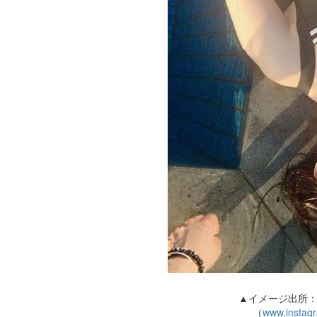
▲イメージ出所
（
www.instag