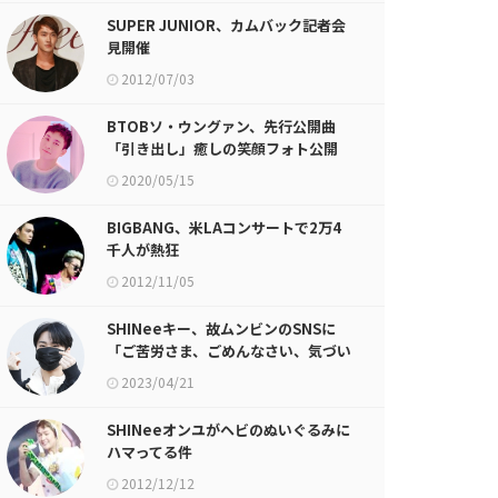
SUPER JUNIOR、カムバック記者会
見開催
2012/07/03
BTOBソ・ウングァン、先行公開曲
「引き出し」癒しの笑顔フォト公開
2020/05/15
BIGBANG、米LAコンサートで2万4
千人が熱狂
2012/11/05
SHINeeキー、故ムンビンのSNSに
「ご苦労さま、ごめんなさい、気づい
てあげられなくて」
2023/04/21
SHINeeオンユがヘビのぬいぐるみに
ハマってる件
2012/12/12