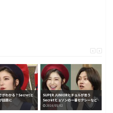
がわかる？Secretヒ
SUPER JUNIORヒチョルが思う
ゲー
が話題に
Secretヒョソンの一番セクシーなと
ヒ
ころが話題に
が
2016/05/02
2