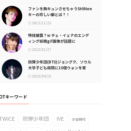
ファンを胸キュンさせちゃうSHINee
キーの珍しい癖とは？！
2012/11/22
特技披露？w チェ・イェナのエンデ
ィング妖精gif画像が話題に
2022/01/27
防弾少年団(BTS)ジョングク、ソウル
大学子ども病院に10億ウォンを寄
付…低所得層の子供たちの治療のため
2023/04/19
に
OTキーワード
TWICE
防弾少年団
IVE
少女時代