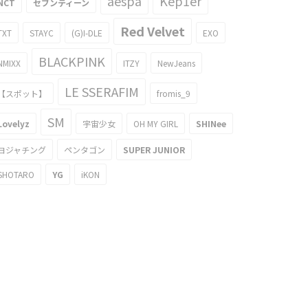
aespa
Kep1er
NCT
セブンティーン
Red Velvet
TXT
STAYC
(G)I-DLE
EXO
BLACKPINK
NMIXX
ITZY
NewJeans
LE SSERAFIM
【スポット】
fromis_9
SM
Lovelyz
宇宙少女
OH MY GIRL
SHINee
ヨジャチング
ペンタゴン
SUPER JUNIOR
SHOTARO
YG
iKON