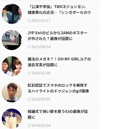
「公演不参加」TWICEジョンヨン、
健康悪化の近況…「シンガポールカウ
ガールで復帰完了」
2025/10/17
JYP Entのビルから2AMのポスター
が外された？画像が話題に
2015/09/14
魔法のメガネ？！OH MY GIRLユアの
過去写真が話題に
2016/01/06
虹彩認証でスマホのロックを解除す
るハイライトのドゥジュンのgif画像
が話題に
2018/03/05
結婚式で祝い歌を歌うIUの画像が話
題に
2014/02/24