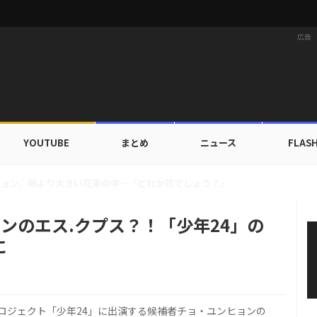
広告
YOUTUBE
まとめ
ニュース
FLAS
X TOGETHER、デビュー以来初の団体海外旅行へ…自主コンテンツ公開！
ーンのエス.クプス？！「少年24」の
に
プロジェクト「少年24」に出演する候補者チョ・ユンヒョンの