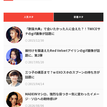
人気ネタ
新着ネタ
「歌謡大典」で会いたかった人に会えた？！TWICEサ
ナのgif画像が話題に
2015/12/30
振付けを間違えたRed Velvetアイリンのgif画像が話
題に、第2弾
2017/05/20
三つ子の魂百まで？w EXOスホのスプーンの持ち方が
話題に
2015/04/14
MADEINマシロ、強烈な目つき一気に変わったイメー
ジ…ソロへの期待感UP
2026/08/06