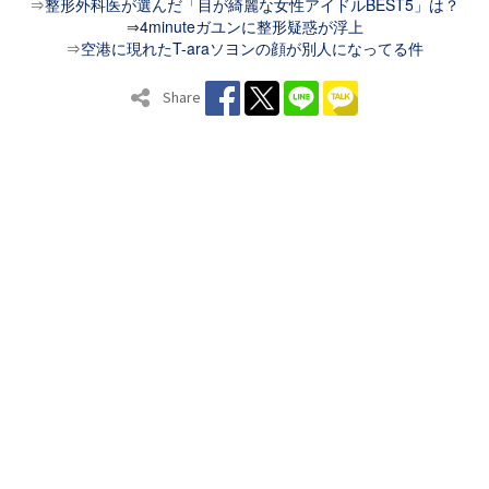
⇒
整形外科医が選んだ「目が綺麗な女性アイドルBEST5」は？
⇒
4minuteガユンに整形疑惑が浮上
⇒
空港に現れたT-araソヨンの顔が別人になってる件
Share