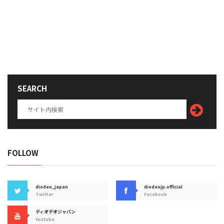
SEARCH
FOLLOW
diodeo_japan
diodeojp.official
Twitter
Facebook
ディオデオジャパン
Youtube