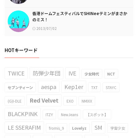
香港ドームフェスティバルでSHINeeテミンがまさか
のミス！
2013/07/02
HOTキーワード
TWICE
防弾少年団
IVE
少女時代
NCT
aespa
Kep1er
セブンティーン
TXT
STAYC
Red Velvet
(G)I-DLE
EXO
NMIXX
BLACKPINK
ITZY
NewJeans
【スポット】
LE SSERAFIM
SM
fromis_9
Lovelyz
宇宙少女