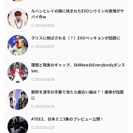
ルハンとレイの間に挟まれたEXOシウミンの表情がヤ
バイ件w
2014/04/05
クリスに飛ばされる（？）EXOベッキョンが話題に
2014/03/27
理想と現実のギャップ、SHINeeのEverybodyダンス
Ver.
2014/04/30
歌詞を漢字の字幕で見たら面白い曲は？！画像が話題
に
2015/09/22
ATEEZ、日本ミニ3集のプレビュー公開！
2022/11/23