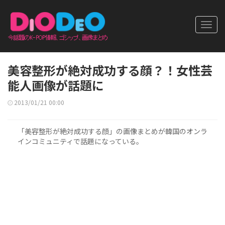
Toggl
navig
美容整形が絶対成功する顔？！女性芸
能人画像が話題に
2013/01/21 00:00
「美容整形が絶対成功する顔」の画像まとめが韓国のオンラ
インコミュニティで話題になっている。