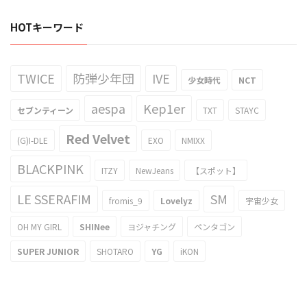
HOTキーワード
TWICE
防弾少年団
IVE
少女時代
NCT
aespa
Kep1er
セブンティーン
TXT
STAYC
Red Velvet
(G)I-DLE
EXO
NMIXX
BLACKPINK
ITZY
NewJeans
【スポット】
LE SSERAFIM
SM
fromis_9
Lovelyz
宇宙少女
OH MY GIRL
SHINee
ヨジャチング
ペンタゴン
SUPER JUNIOR
SHOTARO
YG
iKON