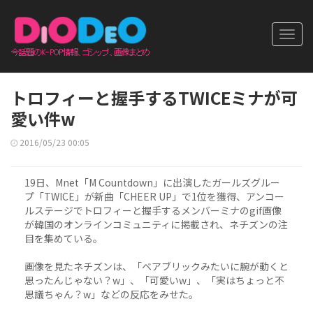
Toggl
navig
トロフィーと握手するTWICEミナが可
愛い件w
2016/05/23 00:05
19日、Mnet「M Countdown」に出演したガールズグルー
プ「TWICE」が新曲「CHEER UP」で1位を獲得、アンコー
ルステージでトロフィーと握手するメンバーミナのgif画像
が韓国のオンラインコミュニティに掲載され、ネチズンの注
目を集めている。
画像を見たネチズンは、「ベアブリックみたいに腕が動くと
思ったんじゃない？w」、「可愛いw」、「実はちょっと不
思議ちゃん？w」などの反応をみせた。