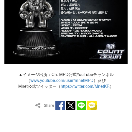
▲イメージ出所：Ch. MPD公式YouTubeチャンネル
（
www.youtube.com/user/mnetMPD
）及び
Mnet公式ツイッター（
https://twitter.com/MnetKR
）
Share