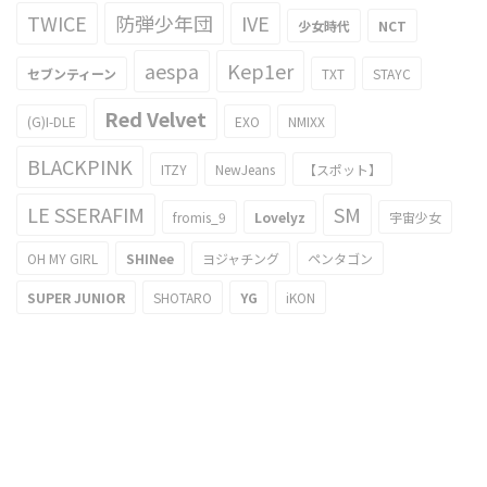
TWICE
防弾少年団
IVE
少女時代
NCT
aespa
Kep1er
セブンティーン
TXT
STAYC
Red Velvet
(G)I-DLE
EXO
NMIXX
BLACKPINK
ITZY
NewJeans
【スポット】
LE SSERAFIM
SM
fromis_9
Lovelyz
宇宙少女
OH MY GIRL
SHINee
ヨジャチング
ペンタゴン
SUPER JUNIOR
SHOTARO
YG
iKON