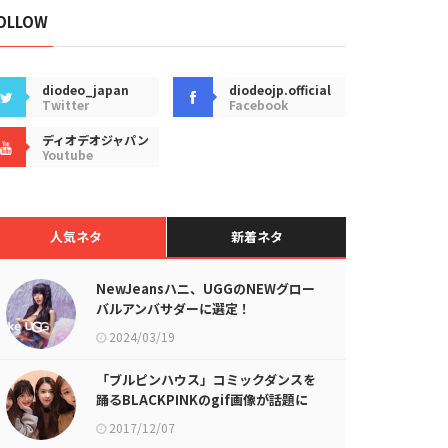
OLLOW
diodeo_japan
diodeojp.official
Twitter
Facebook
ディオデオジャパン
Youtube
人気ネタ
新着ネタ
NewJeansハニ、UGGのNEWグロー
バルアンバサダーに選定！
2024/03/19
「ブルピンハウス」コミックダンスを
踊るBLACKPINKのgif画像が話題に
2017/12/07