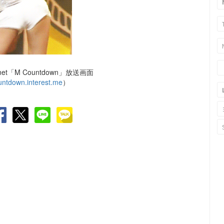
t「M Countdown」放送画面
untdown.interest.me
）