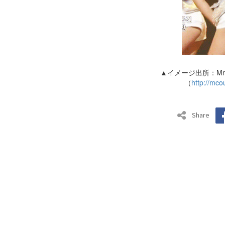
▲イメージ出所：Mne
（
http://mco
Share