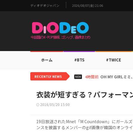
ディオデオジャパン
2026/08/07(金) 21:06
ホーム
#BTS
#TWICE
RECENTLY NEWS
6時間前
BTS V、ワール
NEW
衣装が短すぎる？パフォーマン
2016/05/20 15:00
19日放送されたMnet「M Countdown」にガー
ンスを披露するメンバーのgif画像が韓国のオンラ