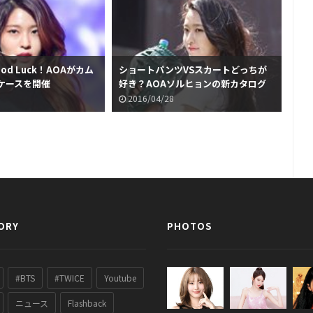
d Luck！AOAがカム
ショートパンツVSスカートどっちが
ボブ
ケースを開催
好き？AOAソルヒョンの新カタログ
が
が話題に
2016/04/28
2
ORY
PHOTOS
#BTS
#TWICE
Youtube
ニュース
Flashback