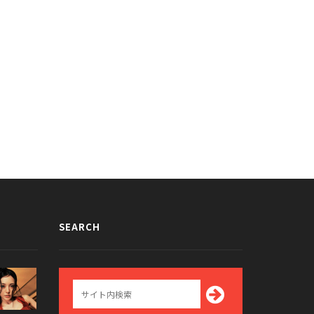
ヘアに変身したAOAミナの画像
AOAがモラジュギセルカにチャレン
話題に
した結果w
016/04/28
2016/04/14
SEARCH