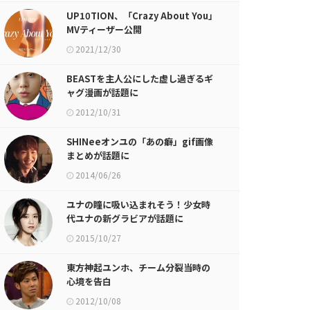
UP10TION、「Crazy About You」
MVティーザー公開
2021/12/30
BEASTを主人公にした虚し過ぎるギ
ャグ漫画が話題に
2012/10/31
SHINeeオンユの「あの癖」gif画像
まとめが話題に
2014/06/26
ユナの瞳に吸い込まれそう！少女時
代ユナの新グラビアが話題に
2015/10/27
東方神起ユンホ、チーム分裂当時の
心境を告白
2012/10/08