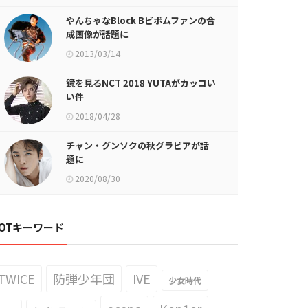
やんちゃなBlock Bビボムファンの合
成画像が話題に
2013/03/14
鏡を見るNCT 2018 YUTAがカッコい
い件
2018/04/28
チャン・グンソクの秋グラビアが話
題に
2020/08/30
OTキーワード
TWICE
防弾少年団
IVE
少女時代