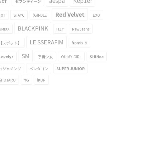
aespa
Kep1er
NCT
セブンティーン
Red Velvet
TXT
STAYC
(G)I-DLE
EXO
BLACKPINK
NMIXX
ITZY
NewJeans
LE SSERAFIM
【スポット】
fromis_9
SM
Lovelyz
宇宙少女
OH MY GIRL
SHINee
ヨジャチング
ペンタゴン
SUPER JUNIOR
SHOTARO
YG
iKON