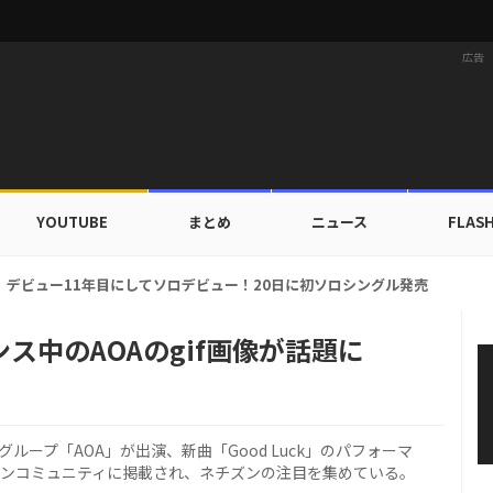
広告
YOUTUBE
まとめ
ニュース
FLAS
ドカップ出入証を公開…証明写真でも完璧なビジュアル！
ス中のAOAのgif画像が話題に
ルズグループ「AOA」が出演、新曲「Good Luck」のパフォーマ
インコミュニティに掲載され、ネチズンの注目を集めている。