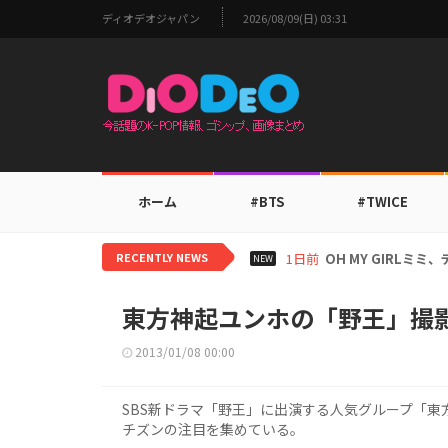
ディオデオジャパン
2026/08/09(日) 03:31
ホーム
#BTS
#TWICE
RECENTLY NEWS
2日前
BTS V、ワールド
NEW
東方神起ユンホの「野王」撮
2013/01/08 00:00
SBS新ドラマ「野王」に出演する人気グループ「
チズンの注目を集めている。