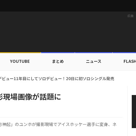
広告
YOUTUBE
まとめ
ニュース
FLAS
カップ出入証を公開…証明写真でも完璧なビジュアル！
影現場画像が話題に
東方神起」のユンホが撮影現場でアイスホッケー選手に変身、ネ