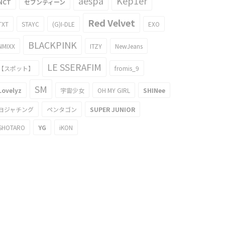
aespa
Kep1er
NCT
セブンティーン
Red Velvet
TXT
STAYC
(G)I-DLE
EXO
BLACKPINK
NMIXX
ITZY
NewJeans
LE SSERAFIM
【スポット】
fromis_9
SM
Lovelyz
宇宙少女
OH MY GIRL
SHINee
ヨジャチング
ペンタゴン
SUPER JUNIOR
SHOTARO
YG
iKON