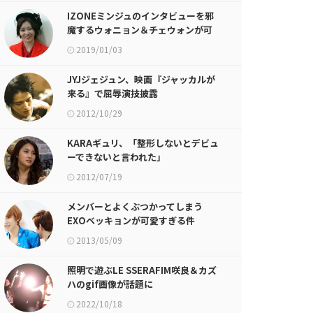
IZONEミンジュのインタビューを邪
魔するウォニョン＆チェウォンが可
愛い件w
2019/01/03
JYJジェジュン、映画『ジャッカルが
来る』で屈辱演技披露
2012/10/29
KARAギュリ、「整形しないとデビュ
ーできないと言われた」
2012/07/19
メンバーとよくぶつかってしまう
EXOベッキョンが可愛すぎる件
2013/05/09
照明で遊ぶLE SSERAFIM咲良＆カズ
ハのgif画像が話題に
2022/10/18