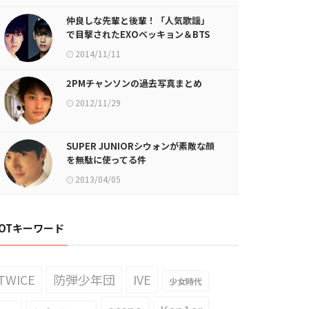
仲良しな先輩と後輩！「人気歌謡」
で目撃されたEXOベッキョン＆BTS
ブイが話題に
2014/11/11
2PMチャンソンの過去写真まとめ
2012/11/29
SUPER JUNIORシウォンが素敵な顔
を無駄に使ってる件
2013/04/05
OTキーワード
TWICE
防弾少年団
IVE
少女時代