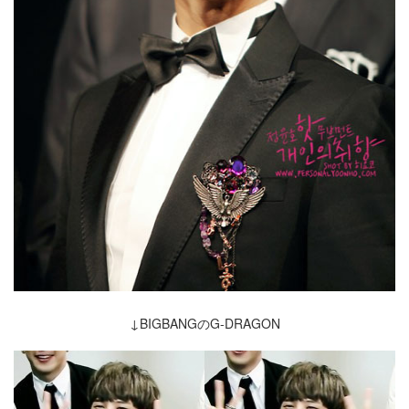
↓BIGBANGのG-DRAGON