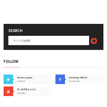
SEARCH
FOLLOW
diodeo_japan
diodeojp.official
Twitter
Facebook
ディオデオジャパン
Youtube