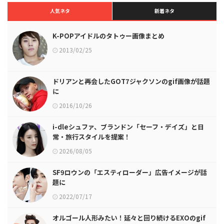
人気ネタ
新着ネタ
K-POPアイドルのタトゥー画像まとめ
2013/02/25
ドリアンと再会したGOT7ジャクソンのgif画像が話題
に
2016/10/26
i-dleシュファ、ブランドン「セーフ・デイズ」と日
常・旅行スタイルを提案！
2026/08/05
SF9ロウンの「エスティローダー」広告イメージが話
題に
2022/07/17
オルゴール人形みたい！延々と回り続けるEXOのgif