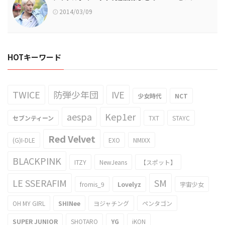
2014/03/09
HOTキーワード
TWICE
防弾少年団
IVE
少女時代
NCT
aespa
Kep1er
セブンティーン
TXT
STAYC
Red Velvet
(G)I-DLE
EXO
NMIXX
BLACKPINK
ITZY
NewJeans
【スポット】
LE SSERAFIM
SM
fromis_9
Lovelyz
宇宙少女
OH MY GIRL
SHINee
ヨジャチング
ペンタゴン
SUPER JUNIOR
SHOTARO
YG
iKON