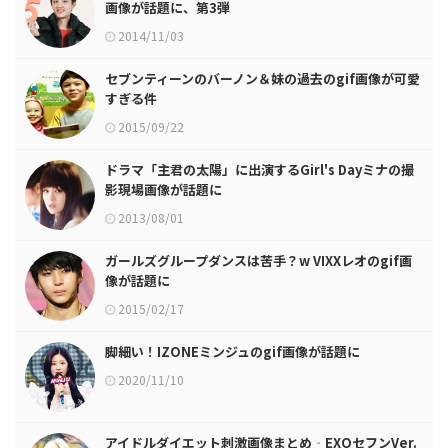
画像が話題に、第3弾
2014/11/03
セブンティーンのバーノン＆妹の過去のgif画像が可愛
すぎる件
2015/09/22
ドラマ「主君の太陽」に出演するGirl's Dayミナの撮
影現場画像が話題に
2013/08/01
ガールズグループダンスは苦手？w VIXXレオのgif画
像が話題に
2015/02/17
脚細い！IZONEミンジュのgif画像が話題に
2020/11/10
アイドルダイエット刺激画像まとめ‐EXOセフンVer.