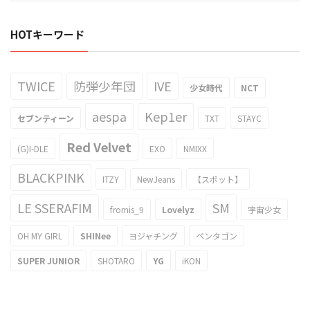
HOTキーワード
TWICE
防弾少年団
IVE
少女時代
NCT
aespa
Kep1er
セブンティーン
TXT
STAYC
Red Velvet
(G)I-DLE
EXO
NMIXX
BLACKPINK
ITZY
NewJeans
【スポット】
LE SSERAFIM
SM
fromis_9
Lovelyz
宇宙少女
OH MY GIRL
SHINee
ヨジャチング
ペンタゴン
SUPER JUNIOR
SHOTARO
YG
iKON