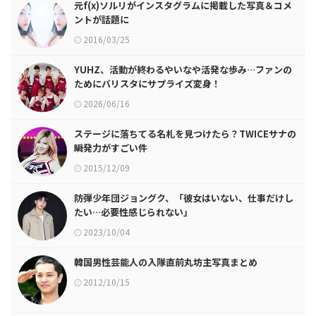
元f(x)ソルリがインスタグラムに掲載した写真＆コメ
ントが話題に
2016/03/25
YUHZ、活動が終わるやいなや活発な歩み…ファンの
ためにバリスタにサプライズ変身！
2026/06/16
ステージに落ちてる名札を見つけたら？TWICEサナの
瞬発力がすごい件
2015/12/09
防弾少年団ジョングク、「彼女はいない、仕事だけし
たい…必要性感じられない」
2023/10/04
韓国男性芸能人の入隊直前丸坊主写真まとめ
2012/10/15