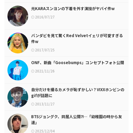
元KARAスンヨンの下着を外す演技がヤバイ件w
2016/07/27
バンダビを見て驚くRed Velvetイェリが可愛すぎる
件w
2017/07/25
ONF、新曲「Goosebumps」コンセプトフォト公開
2021/11/26
自分だけを撮るカメラが恥ずかしい？VIXXホンビンの
gifが話題に
2013/11/27
BTSジョングク、同居人公開⁈…「幼稚園の時から友
達」
2025/12/04