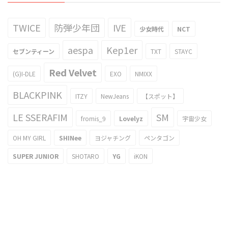
TWICE
防弾少年団
IVE
少女時代
NCT
aespa
Kep1er
セブンティーン
TXT
STAYC
Red Velvet
(G)I-DLE
EXO
NMIXX
BLACKPINK
ITZY
NewJeans
【スポット】
LE SSERAFIM
SM
fromis_9
Lovelyz
宇宙少女
OH MY GIRL
SHINee
ヨジャチング
ペンタゴン
SUPER JUNIOR
SHOTARO
YG
iKON