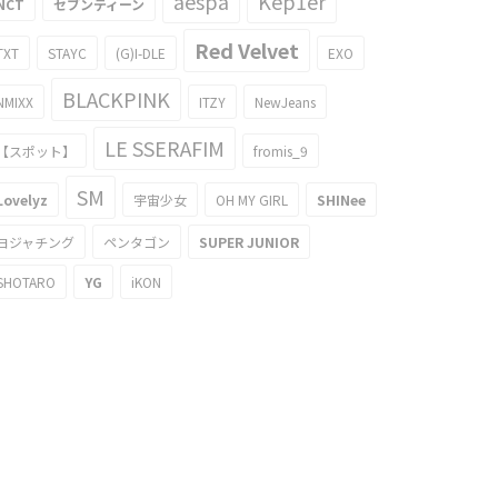
aespa
Kep1er
NCT
セブンティーン
Red Velvet
TXT
STAYC
(G)I-DLE
EXO
BLACKPINK
NMIXX
ITZY
NewJeans
LE SSERAFIM
【スポット】
fromis_9
SM
Lovelyz
宇宙少女
OH MY GIRL
SHINee
ヨジャチング
ペンタゴン
SUPER JUNIOR
SHOTARO
YG
iKON