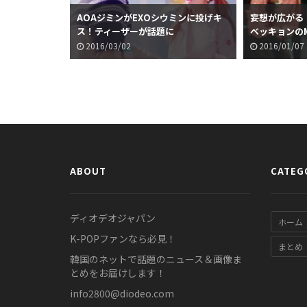
AOAジミンがEXOシウミンに投げキ
妄想が広がる！w
ス！ティーザーが話題に
ベッキョンの
2016/03/02
2016/01/07
ABOUT
CATEG
ディオデオジャパン
ホーム
K-POPファンなら必見！
まとめ
韓国のネットで話題のニュース＆画像ま
とめをお届けします！
info2800@diodeo.com