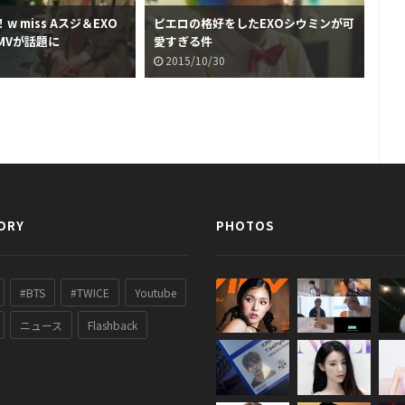
 miss Aスジ＆EXO
ピエロの格好をしたEXOシウミンが可
EX
MVが話題に
愛すぎる件
セ
2015/10/30
2
ORY
PHOTOS
#BTS
#TWICE
Youtube
ニュース
Flashback