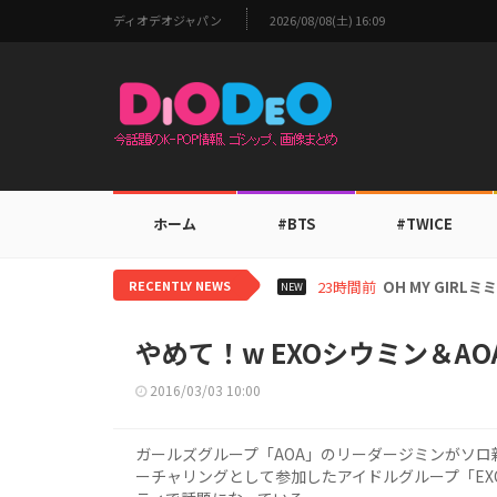
ディオデオジャパン
2026/08/08(土) 16:09
ホーム
#BTS
#TWICE
RECENTLY NEWS
1日前
BTS V、ワールド
NEW
やめて！w EXOシウミン＆A
2016/03/03 10:00
ガールズグループ「AOA」のリーダージミンがソロ新曲
ーチャリングとして参加したアイドルグループ「E