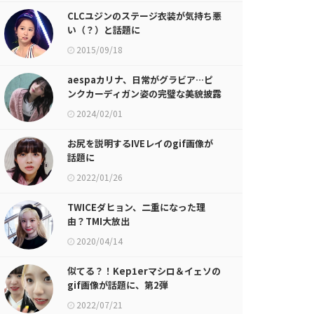
CLCユジンのステージ衣装が気持ち悪
い（？）と話題に
2015/09/18
aespaカリナ、日常がグラビア…ピ
ンクカーディガン姿の完璧な美貌披露
2024/02/01
お尻を説明するIVEレイのgif画像が
話題に
2022/01/26
TWICEダヒョン、二重になった理
由？TMI大放出
2020/04/14
似てる？！Kep1erマシロ＆イェソの
gif画像が話題に、第2弾
2022/07/21