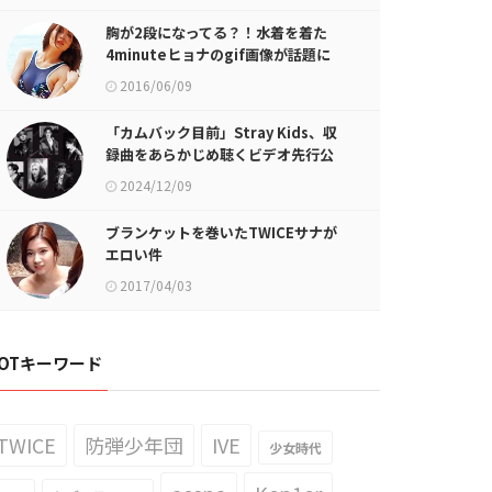
胸が2段になってる？！水着を着た
4minuteヒョナのgif画像が話題に
2016/06/09
「カムバック目前」Stray Kids、収
録曲をあらかじめ聴くビデオ先行公
開で期待感UP！
2024/12/09
ブランケットを巻いたTWICEサナが
エロい件
2017/04/03
OTキーワード
TWICE
防弾少年団
IVE
少女時代