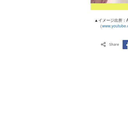
▲イメージ出所：AO
（
www.youtube.
Share