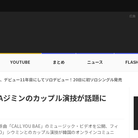
広告
YOUTUBE
まとめ
ニュース
FLAS
カップ出入証を公開…証明写真でも完璧なビジュアル！
OAジミンのカップル演技が話題に
「CALL YOU BAE」のミュージック・ビデオを公開、フィ
XO」シウミンとのカップル演技が韓国のオンラインコミュニ