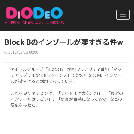
Toggl
navig
Block Bのインソールが凄すぎる件w
2012/12/13 00:00
アイドルグループ「Block B」がMTVリアリティ番組「マッ
チアップ：Block Bリターンズ」で靴の中を公開、インソー
ルが凄すぎると話題になっている。
これを見たネチズンは、「アイドルは大変だね」、「最近の
インソールはすごい」、「足裏が直感になってるw」などの
反応をみせた。