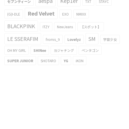
aespa
Kep1er
セブンティーン
TXT
STAYC
Red Velvet
(G)I-DLE
EXO
NMIXX
BLACKPINK
ITZY
NewJeans
【スポット】
LE SSERAFIM
SM
fromis_9
Lovelyz
宇宙少女
OH MY GIRL
SHINee
ヨジャチング
ペンタゴン
SUPER JUNIOR
SHOTARO
YG
iKON