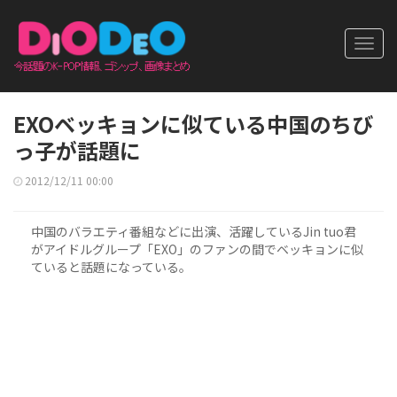
Toggl
navig
EXOベッキョンに似ている中国のちび
っ子が話題に
2012/12/11 00:00
中国のバラエティ番組などに出演、活躍しているJin tuo君
がアイドルグループ「EXO」のファンの間でベッキョンに似
ていると話題になっている。