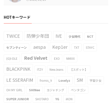
HOTキーワード
TWICE
防弾少年団
IVE
少女時代
NCT
aespa
Kep1er
セブンティーン
TXT
STAYC
Red Velvet
(G)I-DLE
EXO
NMIXX
BLACKPINK
ITZY
NewJeans
【スポット】
LE SSERAFIM
SM
fromis_9
Lovelyz
宇宙少女
OH MY GIRL
SHINee
ヨジャチング
ペンタゴン
SUPER JUNIOR
SHOTARO
YG
iKON