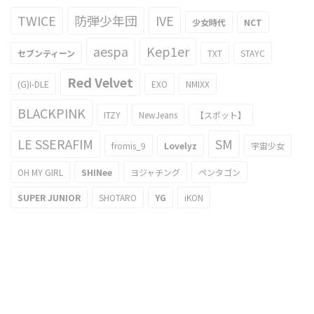
TWICE
防弾少年団
IVE
少女時代
NCT
aespa
Kep1er
セブンティーン
TXT
STAYC
Red Velvet
(G)I-DLE
EXO
NMIXX
BLACKPINK
ITZY
NewJeans
【スポット】
LE SSERAFIM
SM
fromis_9
Lovelyz
宇宙少女
OH MY GIRL
SHINee
ヨジャチング
ペンタゴン
SUPER JUNIOR
SHOTARO
YG
iKON