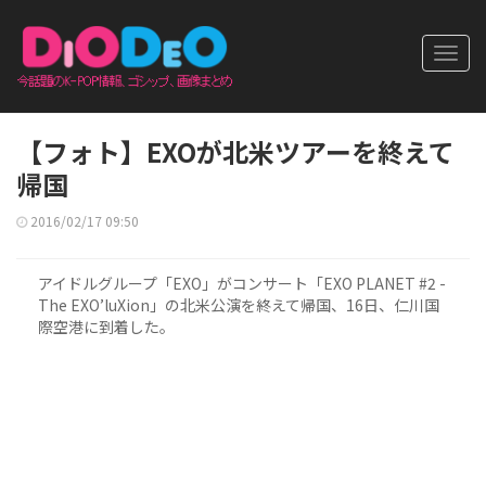
Toggl
navig
【フォト】EXOが北米ツアーを終えて
帰国
2016/02/17 09:50
アイドルグループ「EXO」がコンサート「EXO PLANET #2 -
The EXO’luXion」の北米公演を終えて帰国、16日、仁川国
際空港に到着した。