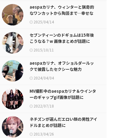
aespaカリナ、ウィンターと猟奇的
なワンカットから陶芸まで…幸せな
「25回目の誕生日」
2025/04/14
セブンティーンのドギョムは15年後
こうなる？w 画像まとめが話題に
2015/10/11
aespaカリナ、オフショルダールッ
クで披露したセクシーな魅力
2024/04/04
MV撮影中のaespaカリナ＆ウインタ
ーのギャップgif画像が話題に
2022/07/18
ネチズンが選んだエロい顔の男性アイ
ドルまとめが話題に
2013/04/26