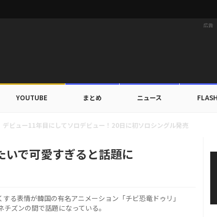
広告
YOUTUBE
まとめ
ニュース
FLAS
ドカップ出入証を公開…証明写真でも完璧なビジュアル！
たいで可愛すぎると話題に
よくする表情が韓国の有名アニメーション「チビ恐竜ドゥリ」
ネチズンの間で話題になっている。