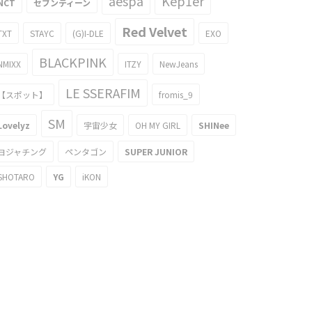
aespa
Kep1er
NCT
セブンティーン
Red Velvet
TXT
STAYC
(G)I-DLE
EXO
BLACKPINK
NMIXX
ITZY
NewJeans
LE SSERAFIM
【スポット】
fromis_9
SM
Lovelyz
宇宙少女
OH MY GIRL
SHINee
ヨジャチング
ペンタゴン
SUPER JUNIOR
SHOTARO
YG
iKON