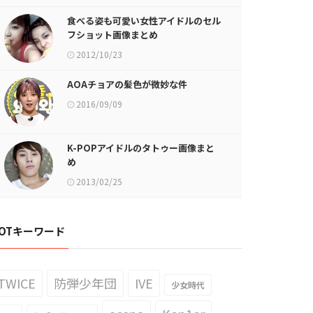
食べる姿も可愛い女性アイドルのセル
フショット画像まとめ
2012/10/23
AOAチョアの髪色が微妙な件
2016/09/09
K-POPアイドルのタトゥー画像まと
め
2013/02/25
OTキーワード
TWICE
防弾少年団
IVE
少女時代