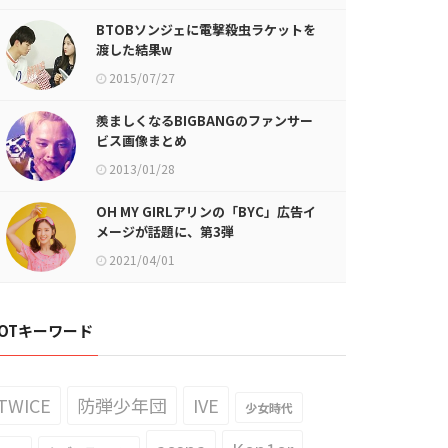
BTOBソンジェに電撃殺虫ラケットを
渡した結果w
2015/07/27
羨ましくなるBIGBANGのファンサー
ビス画像まとめ
2013/01/28
OH MY GIRLアリンの「BYC」広告イ
メージが話題に、第3弾
2021/04/01
OTキーワード
TWICE
防弾少年団
IVE
少女時代