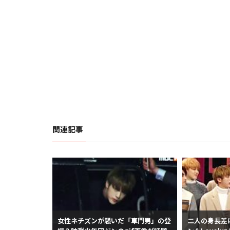
関連記事
女性ネチズンが騒いだ「車門男」の登
二人の身長差