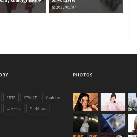
 Baby Soulのgif画像が
みたいな件w
ジ
2015/05/07
2
ORY
PHOTOS
#BTS
#TWICE
Youtube
ニュース
Flashback