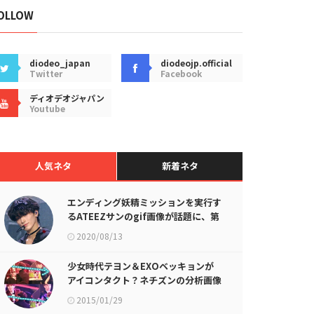
OLLOW
diodeo_japan
diodeojp.official
Twitter
Facebook
ディオデオジャパン
Youtube
人気ネタ
新着ネタ
エンディング妖精ミッションを実行す
るATEEZサンのgif画像が話題に、第
2弾
2020/08/13
少女時代テヨン＆EXOベッキョンが
アイコンタクト？ネチズンの分析画像
（？）が話題に
2015/01/29