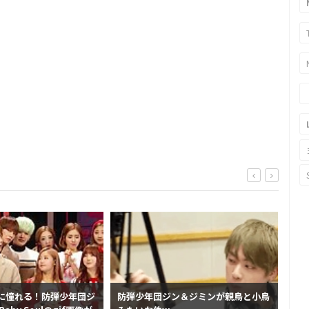
に憧れる！防弾少年団ジ
防弾少年団ジン＆ジミンが親鳥と小鳥
顔