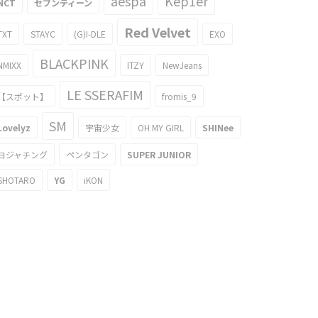
aespa
Kep1er
NCT
セブンティーン
Red Velvet
TXT
STAYC
(G)I-DLE
EXO
BLACKPINK
NMIXX
ITZY
NewJeans
LE SSERAFIM
【スポット】
fromis_9
SM
Lovelyz
宇宙少女
OH MY GIRL
SHINee
ヨジャチング
ペンタゴン
SUPER JUNIOR
SHOTARO
YG
iKON
が腫れてまるで別人に？防弾少年団
寝るブイを起こす方法とは？防弾少