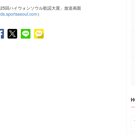
「第25回ハイウォンソウル歌謡大賞」放送画面
rds.sportsseoul.com
）
H