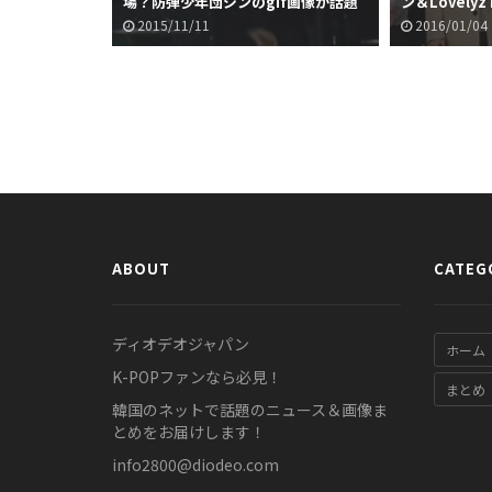
場？防弾少年団ジンのgif画像が話題
ン＆Lovelyz
に
話題に
2015/11/11
2016/01/04
ABOUT
CATEG
ディオデオジャパン
ホーム
K-POPファンなら必見！
まとめ
韓国のネットで話題のニュース＆画像ま
とめをお届けします！
info2800@diodeo.com