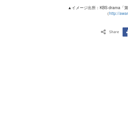
▲イメージ出所：KBS drama
（
http://awa
Share