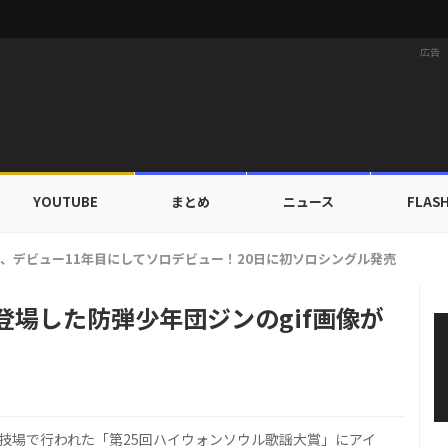
広告
YOUTUBE
まとめ
ニュース
FLAS
ルドカップ出入証を公開…証明写真でも完璧なビジュアル！
登場した防弾少年団ジンのgif画像が
技場で行われた「第25回ハイウォンソウル歌謡大賞」にアイ