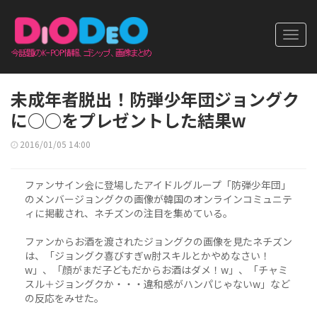
Toggl
navig
未成年者脱出！防弾少年団ジョングク
に○○をプレゼントした結果w
2016/01/05 14:00
ファンサイン会に登場したアイドルグループ「防弾少年団」
のメンバージョングクの画像が韓国のオンラインコミュニテ
ィに掲載され、ネチズンの注目を集めている。
ファンからお酒を渡されたジョングクの画像を見たネチズン
は、「ジョングク喜びすぎw肘スキルとかやめなさい！
w」、「顔がまだ子どもだからお酒はダメ！w」、「チャミ
スル＋ジョングクか・・・違和感がハンパじゃないw」など
の反応をみせた。