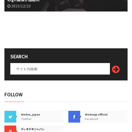
2015/12/23
SEARCH
FOLLOW
diodeo_japan
diodeojp.official
Twitter
Facebook
ディオデオジャパン