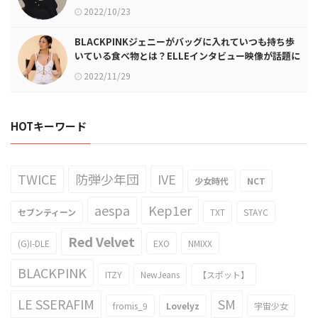
2022/10/23
BLACKPINKジェニーがバッグに入れていつも持ち歩
いている食べ物とは？ELLEインタビュー映像が話題に
2022/11/29
HOTキーワード
TWICE
防弾少年団
IVE
少女時代
NCT
aespa
Kep1er
セブンティーン
TXT
STAYC
Red Velvet
(G)I-DLE
EXO
NMIXX
BLACKPINK
ITZY
NewJeans
【スポット】
LE SSERAFIM
SM
fromis_9
Lovelyz
宇宙少女