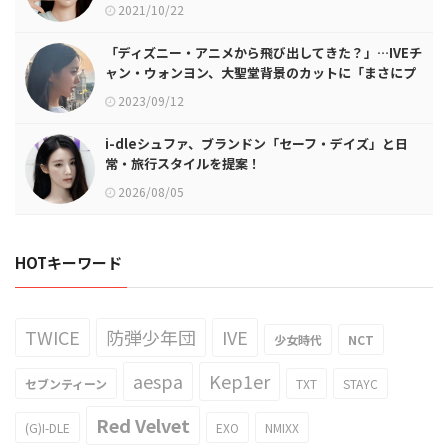
2021/10/22
「ディズニー・アニメから飛び出してきた？」…IVEチ
ャン・ウォンヨン、大聖堂背景のカットに「まさにプ
リンセス」
2023/09/12
i-dleシュファ、ブランドン「セーフ・デイズ」と日
常・旅行スタイルを提案！
2026/08/05
HOTキーワード
TWICE
防弾少年団
IVE
少女時代
NCT
aespa
Kep1er
セブンティーン
TXT
STAYC
Red Velvet
(G)I-DLE
EXO
NMIXX