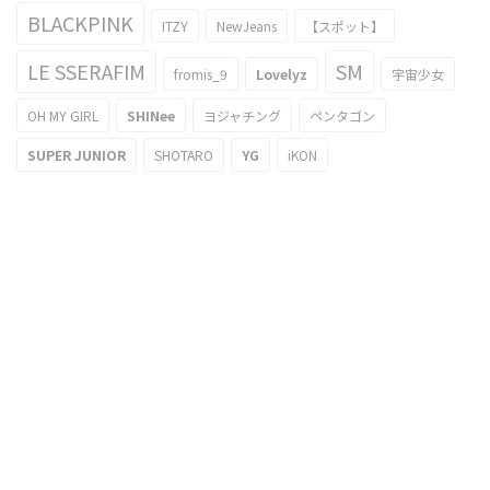
BLACKPINK
ITZY
NewJeans
【スポット】
LE SSERAFIM
SM
fromis_9
Lovelyz
宇宙少女
OH MY GIRL
SHINee
ヨジャチング
ペンタゴン
SUPER JUNIOR
SHOTARO
YG
iKON